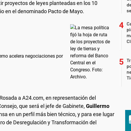
ir proyectos de leyes planteadas en los 10
de
s
ulio en el denominado Pacto de Mayo.
Ca
pi
ma
Cl
ierno acelera negociaciones por
Tr
po
ne
Ti
 Rosada a A24.com, en representación del
onsejo, que será el jefe de Gabinete,
Guillermo
nsa en un perfil más bien técnico, y para ese lugar
ro de Desregulación y Transformación del