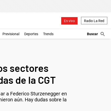
En vivo
Radio La Red
Previsional
Deportes
Trends
os sectores
das de la CGT
mar a Federico Sturzenegger en
inieron aún. Hay dudas sobre la