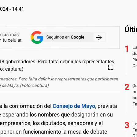
2024 - 14:41
Últ
La
Ju
Mo
Ca
nadores. Pero falta definir los representantes que participaran
Qu
o de Mayo. (Foto: captura)
cu
su
F
a la conformación del
Consejo de Mayo,
prevista
ue esperando los nombres que designarán en su
 empresarios, los diputados, senadores y el
L
F
a poner en funcionamiento la mesa de debate
Gi