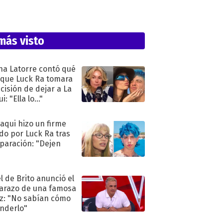
más visto
na Latorre contó qué
 que Luck Ra tomara
ecisión de dejar a La
i: "Ella lo..."
oaqui hizo un firme
do por Luck Ra tras
eparación: "Dejen
"
l de Brito anunció el
razo de una famosa
iz: "No sabían cómo
nderlo"