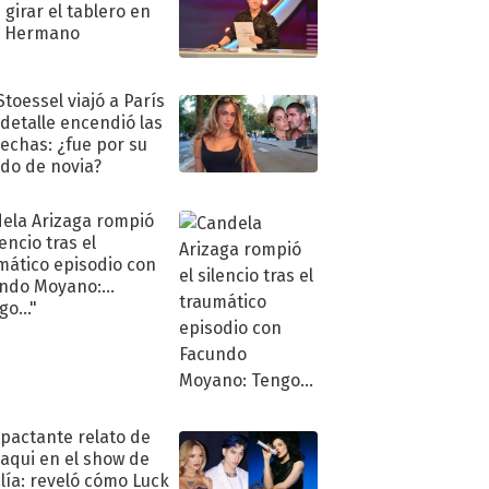
 girar el tablero en
n Hermano
Stoessel viajó a París
 detalle encendió las
echas: ¿fue por su
ido de novia?
ela Arizaga rompió
lencio tras el
mático episodio con
ndo Moyano:
o..."
mpactante relato de
oaqui en el show de
lía: reveló cómo Luck