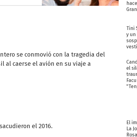
hace
Gra
Tini 
y un
sosp
vest
tero se conmovió con la tragedia del
Cand
l al caerse el avión en su viaje a
el si
trau
Facu
"Teng
El i
sacudieron el 2016.
La J
Rosa