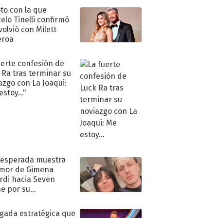
oto con la que
elo Tinelli confirmó
volvió con Milett
eroa
uerte confesión de
 Ra tras terminar su
azgo con La Joaqui:
stoy..."
nesperada muestra
mor de Gimena
rdi hacia Seven
e por su
pleaños
ugada estratégica que