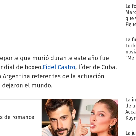
La f
Marc
que 
Figu
La f
Luck
novi
deporte que murió durante este año fue
"Me e
dial de boxeo.
Fidel Castro
, líder de Cuba,
 Argentina referentes de la actuación
 dejaron el mundo.
La i
de a
Acca
es de romance
Kayn
cum
La j