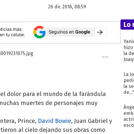
26 dic 2016, 08:59
Lo 
Yani
hizo
la d
Joaqu
La J
pedi
la s
de...
el dolor para el mundo de la farándula
e muchas muertes de personajes muy
Ánge
emba
actr
ntera, Prince,
David Bowie
, Juan Gabriel y
esco
rtieron al cielo dejando sus obras como