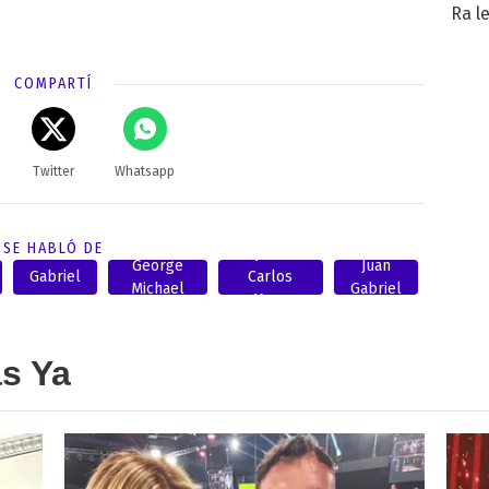
Ra l
COMPARTÍ
Twitter
Whatsapp
SE HABLÓ DE
Juan
George
Juan
Gabriel
Carlos
Michael
Gabriel
Mesa
as Ya