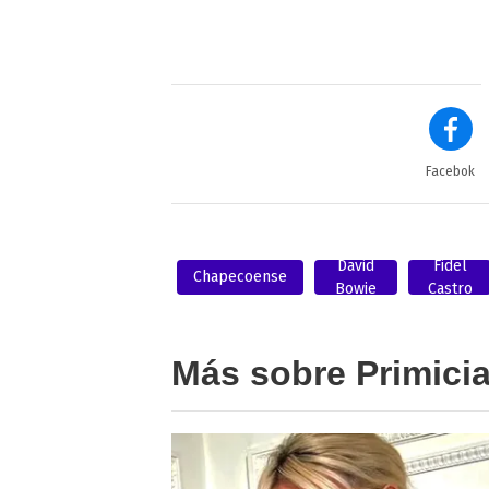
Facebok
David
Fidel
Chapecoense
Bowie
Castro
Más sobre Primici