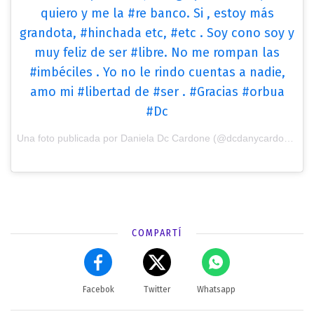
quiero y me la #re banco. Si , estoy más
grandota, #hinchada etc, #etc . Soy cono soy y
muy feliz de ser #libre. No me rompan las
#imbéciles . Yo no le rindo cuentas a nadie,
amo mi #libertad de #ser . #Gracias #orbua
#Dc
Una foto publicada por Daniela Dc Cardone (@dcdanycardone) el
COMPARTÍ
Facebok
Twitter
Whatsapp