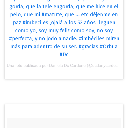
gorda, que la tele engorda, que me hice en el
pelo, que mi #matute, que ... etc déjenme en
paz #imbeciles ,ojalá a los 52 años lleguen
como yo, soy muy feliz como soy, no soy
#perfecta, y no jodo a nadie. #imbéciles miren
más para adentro de su ser. #gracias #Orbua
#Dc
Una foto publicada por Daniela Dc Cardone (@dcdanycardone) el