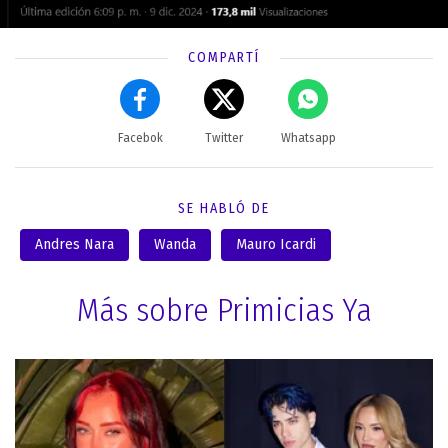
COMPARTÍ
Facebok
Twitter
Whatsapp
SE HABLÓ DE
Andres Nara
Wanda
Mauro Icardi
Más sobre Primicias Ya