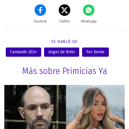
Facebok
Twitter
Whatsapp
SE HABLÓ DE
Cantando 2024
Angel de Brito
Fer Dente
Más sobre Primicias Ya