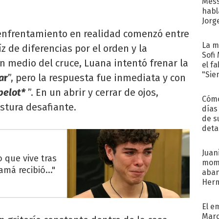
Mess
habl
Jorg
enfrentamiento en realidad comenzó entre
La m
aíz de diferencias por el orden y la
Sofi
En medio del cruce, Luana intentó frenar la
el f
"Sie
a
r
”, pero la respuesta fue inmediata y con
pelot*
”. En un abrir y cerrar de ojos,
Cómo
stura desafiante.
días
de s
deta
Juani
 que vive tras
mome
á recibió..."
aba
Her
recib
El e
Marc