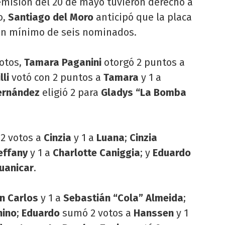
 emisión del 20 de mayo tuvieron derecho a
o,
Santiago del Moro
anticipó que la placa
un mínimo de seis nominados.
votos,
Tamara Paganini
otorgó 2 puntos a
lli
votó con 2 puntos a
Tamara
y 1 a
ernández
eligió 2 para
Gladys “La Bomba
 2 votos a
Cinzia
y 1 a
Luana
;
Cinzia
effany
y 1 a
Charlotte Caniggia
; y
Eduardo
Juanicar
.
n Carlos
y 1 a
Sebastián “Cola” Almeida
;
nino
;
Eduardo
sumó 2 votos a
Hanssen
y 1