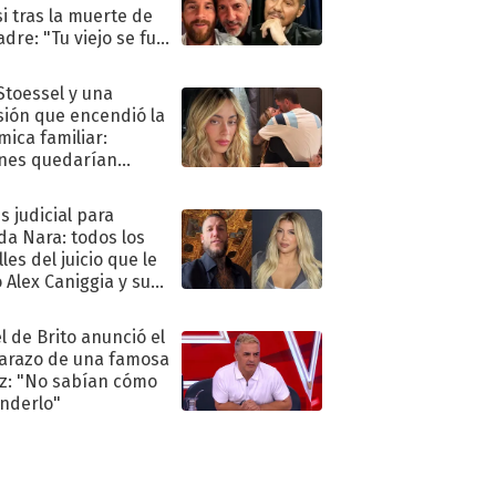
i tras la muerte de
adre: "Tu viejo se fue
."
 Stoessel y una
sión que encendió la
mica familiar:
nes quedarían
ra de su boda
s judicial para
a Nara: todos los
les del juicio que le
 Alex Caniggia y sus
imos pasos
l de Brito anunció el
razo de una famosa
iz: "No sabían cómo
nderlo"