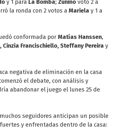
do
y 1 para
La Bomba
;
Zunino
votó 2 a
rró la ronda con 2 votos a
Mariela
y 1 a
a quedó conformada por
Matías Hanssen
,
 Cinzia Francischiello, Steffany Pereira
y
aca negativa de eliminación en la casa
comenzó el debate, con análisis y
ría abandonar el juego el lunes 25 de
, muchos seguidores anticipan un posible
fuertes y enfrentadas dentro de la casa: