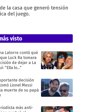
de la casa que generó tensión
ica del juego.
más visto
na Latorre contó qué
 que Luck Ra tomara
ecisión de dejar a La
i: "Ella lo..."
mportante decisión
tomó Lionel Messi
 la muerte de su papá
e
eriodista más anti-