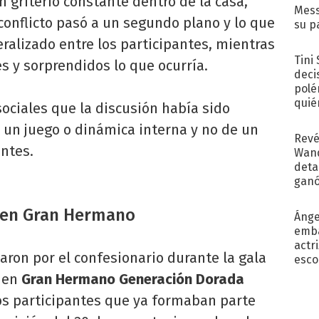
 griterío constante dentro de la casa,
Mess
 conflicto pasó a un segundo plano y lo que
su p
con..
ralizado entre los participantes, mientras
Tini
 y sorprendidos lo que ocurría.
deci
polé
quié
sociales que la discusión había sido
afue
 un juego o dinámica interna y no de un
Revé
antes.
Wand
detal
ganó
próx
 en Gran Hermano
Ánge
emba
actr
aron por el confesionario durante la gala
esco
 en
Gran Hermano Generación Dorada
 los participantes que ya formaban parte