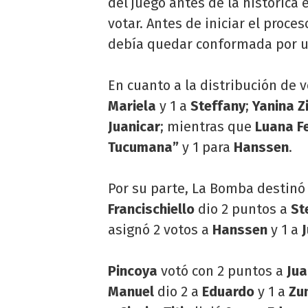
del juego antes de la histórica
votar. Antes de iniciar el proces
debía quedar conformada por 
En cuanto a la distribución de 
Mariela
y 1 a
Steffany
;
Yanina Zi
Juanicar
; mientras que
Luana F
Tucumana”
y 1 para
Hanssen
.
Por su parte, La Bomba destinó
Francischiello
dio 2 puntos a
St
asignó 2 votos a
Hanssen
y 1 a
Pincoya
votó con 2 puntos a
Jua
Manuel
dio 2 a
Eduardo
y 1 a
Zu