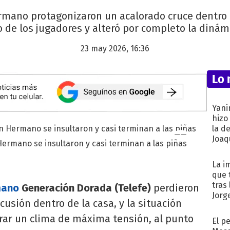
rmano protagonizaron un acalorado cruce dentro 
o de los jugadores y alteró por completo la dinám
23 may 2026, 16:36
Lo 
Yani
hizo
la d
Joaqu
Hermano se insultaron y casi terminan a las piñas
La i
que 
tras
mano
Generación Dorada (Telefe)
perdieron
Jorg
usión dentro de la casa, y la situación
ar un clima de máxima tensión, al punto
El p