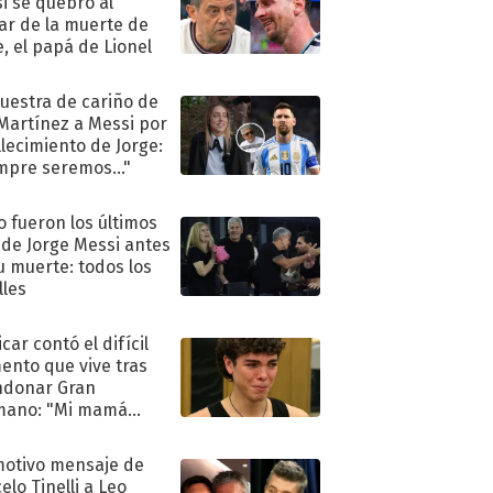
i se quebró al
ar de la muerte de
e, el papá de Lionel
uestra de cariño de
 Martínez a Messi por
allecimiento de Jorge:
mpre seremos..."
 fueron los últimos
 de Jorge Messi antes
u muerte: todos los
lles
car contó el difícil
nto que vive tras
ndonar Gran
mano: "Mi mamá
ió..."
motivo mensaje de
elo Tinelli a Leo