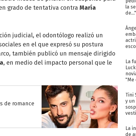
pedi
en grado de tentativa contra
María
la s
de...
Ánge
emba
ión judicial, el odontólogo realizó un
actr
sociales en el que expresó su postura
esco
arco, también publicó un mensaje dirigido
La f
na
, en medio del impacto personal que le
Luck
novi
"Me e
Tini 
y un
es de romance
sosp
vest
La i
de a