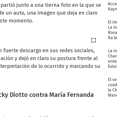
Acca
partió junto a una tierna foto en la que se
Kayn
 de un auto, una imagen que deja en claro
cum
 este momento.
El i
La J
Rosa
Ra l
n fuerte descargo en sus redes sociales,
La i
Char
ación y dejó en claro su postura frente al
ente
interpretación de lo ocurrido y marcando su
fulm
Her
El s
cuad
la C
icky Diotto contra María Fernanda
Wand
exp