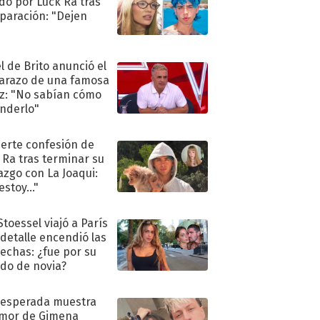
do por Luck Ra tras
eparación: "Dejen
"
l de Brito anunció el
razo de una famosa
iz: "No sabían cómo
nderlo"
uerte confesión de
 Ra tras terminar su
azgo con La Joaqui:
stoy..."
Stoessel viajó a París
 detalle encendió las
echas: ¿fue por su
ido de novia?
nesperada muestra
mor de Gimena