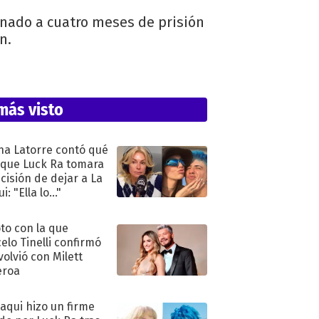
enado a cuatro meses de prisión
n.
más visto
na Latorre contó qué
 que Luck Ra tomara
ecisión de dejar a La
i: "Ella lo..."
oto con la que
elo Tinelli confirmó
volvió con Milett
eroa
oaqui hizo un firme