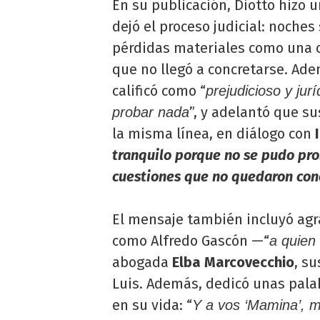
En su publicación, Diotto hizo 
dejó el proceso judicial: noches
pérdidas materiales como una c
que no llegó a concretarse. Ade
calificó como “
prejudicioso y ju
”, y adelantó que s
probar nada
la misma línea, en diálogo con
tranquilo porque no se pudo pr
cuestiones que no quedaron con
El mensaje también incluyó agr
como Alfredo Gascón —“
a quien
abogada
Elba Marcovecchio
, su
Luis. Además, dedicó unas pala
en su vida: “
Y a vos ‘Mamina’, m