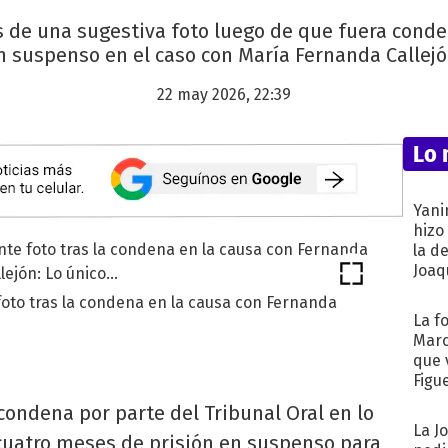
és de una sugestiva foto luego de que fuera cond
n suspenso en el caso con María Fernanda Callejó
22 may 2026, 22:39
Lo 
Yani
hizo
la d
Joaqu
oto tras la condena en la causa con Fernanda
La f
Marc
que 
Figu
condena por parte del Tribunal Oral en lo
La J
cuatro meses de prisión en suspenso para