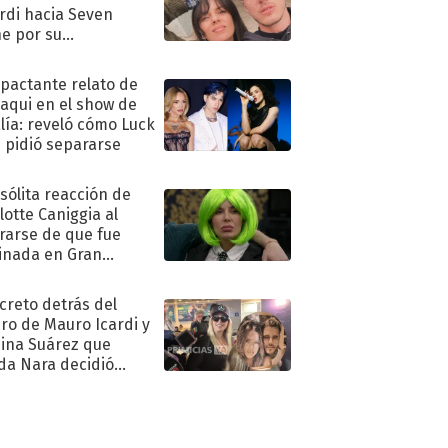
rdi hacia Seven
e por su
pleaños
mpactante relato de
oaqui en el show de
lía: reveló cómo Luck
e pidió separarse
nsólita reacción de
lotte Caniggia al
rarse de que fue
inada en Gran
mano
ecreto detrás del
ro de Mauro Icardi y
hina Suárez que
a Nara decidió
oner