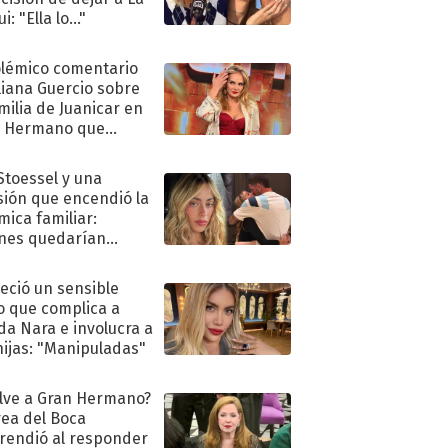
i: "Ella lo..."
olémico comentario
liana Guercio sobre
amilia de Juanicar en
n Hermano que
tó la furia en redes
 Stoessel y una
sión que encendió la
mica familiar:
nes quedarían
ra de su boda
eció un sensible
o que complica a
a Nara e involucra a
hijas: "Manipuladas"
lve a Gran Hermano?
ea del Boca
rendió al responder