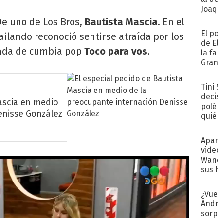
Joaqu
e uno de Los Bros,
Bautista Mascia
. En el
El p
Bailando reconoció sentirse atraída por los
de E
anda de cumbia pop
Toco para vos
.
la f
Gra
desa
Tini
deci
ascia en medio
polé
enisse González
quié
afue
Apar
vide
Wand
sus 
¿Vue
Andr
sorp