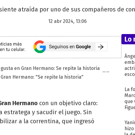
 siente atraída por uno de sus compañeros de co
12 abr 2024, 13:06
Lo 
Ánge
emba
actr
esco
Gran Hermano: "Se repite la historia"
La f
Marc
que 
Gran Hermano
con un objetivo claro:
Figu
estratega y sacudir el juego. Sin
ilizar a la correntina, que ingresó
Yani
hizo
la d