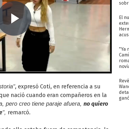
sobr
regr
El n
exte
Herm
acus
Pinc
"Tra
"Ya 
Cami
roma
novi
decl
Revé
, expresó Coti, en referencia a su
storia"
Wand
detal
, que nació cuando eran compañeros en la
ganó
no quiero
, pero creo tiene paraje afuera,
próx
e
remarcó.
",