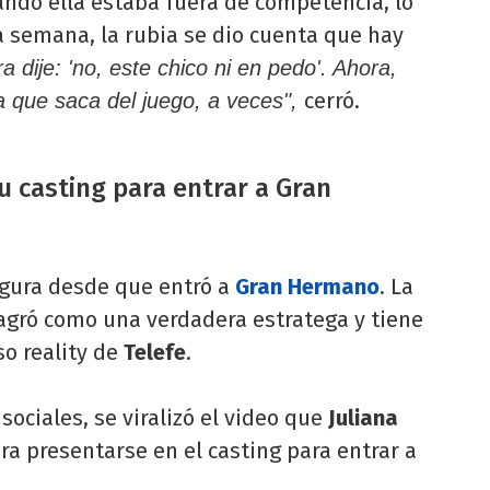
ando ella estaba fuera de competencia, lo
a semana, la rubia se dio cuenta que hay
a dije: 'no, este chico ni en pedo'. Ahora,
cerró.
a que saca del juego, a veces",
su casting para entrar a Gran
figura desde que entró a
Gran Hermano
. La
sagró como una verdadera estratega y tiene
so reality de
Telefe
.
 sociales, se viralizó el video que
Juliana
a presentarse en el casting para entrar a