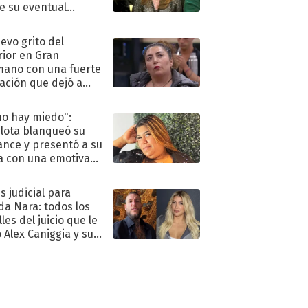
e su eventual
eso al reality
uevo grito del
rior en Gran
ano con una fuerte
ación que dejó a
oya en shock:
idora"
no hay miedo":
lota blanqueó su
nce y presentó a su
a con una emotiva
aración de amor
s judicial para
a Nara: todos los
les del juicio que le
 Alex Caniggia y sus
imos pasos