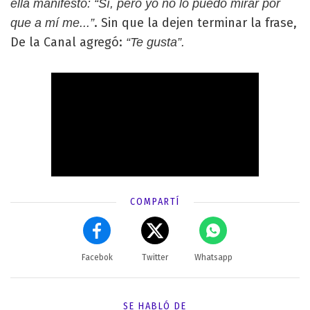
ella manifestó: “Sí, pero yo no lo puedo mirar por
. Sin que la dejen terminar la frase,
que a
mí me...”
De la Canal agregó:
“Te gusta”.
COMPARTÍ
Facebok
Twitter
Whatsapp
SE HABLÓ DE