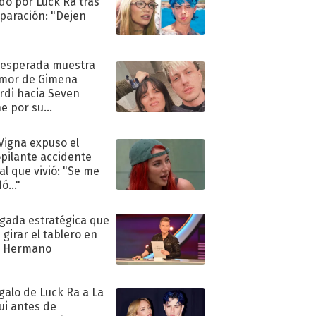
do por Luck Ra tras
eparación: "Dejen
"
nesperada muestra
mor de Gimena
rdi hacia Seven
e por su
pleaños
 Vigna expuso el
pilante accidente
al que vivió: "Se me
ó..."
ugada estratégica que
 girar el tablero en
n Hermano
egalo de Luck Ra a La
ui antes de