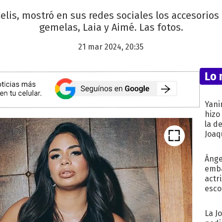
lis, mostró en sus redes sociales los accesorios 
gemelas, Laia y Aimé. Las fotos.
21 mar 2024, 20:35
Lo 
Yani
hizo
la d
Joaqu
Ánge
emba
actr
esco
La J