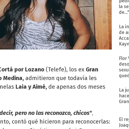
pedi
la s
de...
La i
de a
Acca
Kayn
cum
Flor
deso
ortá por Lozano
(Telefe), los ex
Gran
sexu
qued
o Medina,
admitieron que todavía les
emelas
Laia y Aimé,
de apenas dos meses
La j
hace
Gra
decir, pero no las reconozco, chicos"
,
El r
anto, contó qué hicieron para reconocerlas:
Joaq