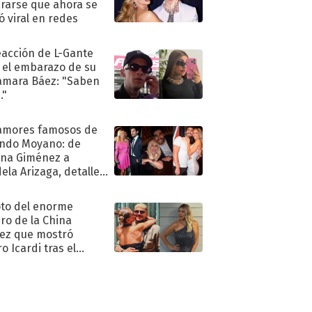
rarse que ahora se
ió viral en redes
eacción de L-Gante
 el embarazo de su
amara Báez: "Saben
."
amores famosos de
ndo Moyano: de
na Giménez a
ela Arizaga, detalles
u pasado
imental
oto del enorme
ro de la China
ez que mostró
o Icardi tras el
argo de Wanda Nara