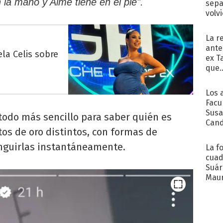
n la mano y Aimé tiene en el pie".
sepa
volv
La r
ante
la Celis sobre
ex T
que..
Los 
Facu
Susa
todo más sencillo para saber quién es
Cand
tos de oro distintos, con formas de
de s
sent
inguirlas instantáneamente.
La f
cuad
Suár
Maur
emb