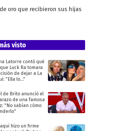
de oro que recibieron sus hijas
más visto
na Latorre contó qué
 que Luck Ra tomara
ecisión de dejar a La
i: "Ella lo..."
l de Brito anunció el
razo de una famosa
iz: "No sabían cómo
nderlo"
oaqui hizo un firme