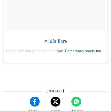
Mi día libre
Una publicación compartida por
Solci Perez #lachicadelclima
(@las
COMPARTÍ