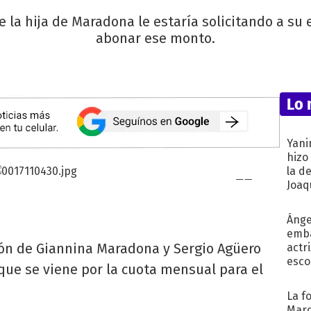
 la hija de Maradona le estaría solicitando a su 
abonar ese monto.
Lo 
Yani
hizo
la d
Joaqu
Ánge
emba
ón de Giannina Maradona y Sergio Agüero
actr
esco
 que se viene por la cuota mensual para el
La f
Marc