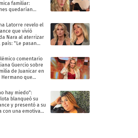
mica familiar:
nes quedarían
ra de su boda
na Latorre revelo el
ance que vivió
a Nara al aterrizar
l país: "Le pasan
s"
olémico comentario
liana Guercio sobre
amilia de Juanicar en
n Hermano que
tó la furia en redes
no hay miedo":
lota blanqueó su
nce y presentó a su
a con una emotiva
aración de amor