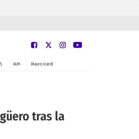
S
AUH
Mauro Icardi
güero tras la