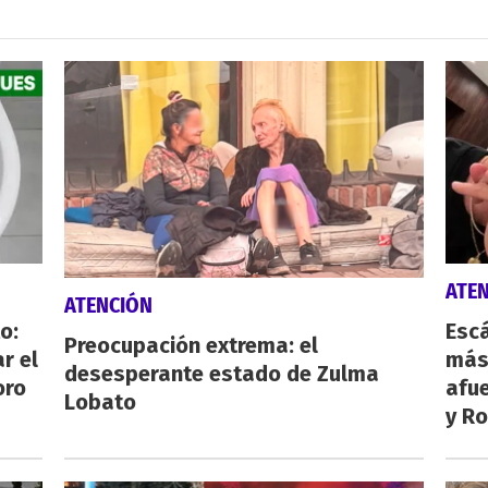
ATE
ATENCIÓN
o:
Escá
Preocupación extrema: el
r el
más
desesperante estado de Zulma
oro
afue
Lobato
y Ro