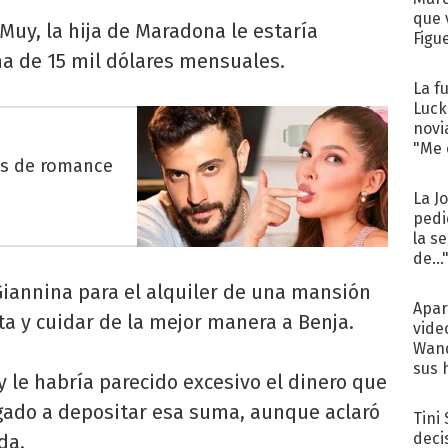
que 
Muy, la hija de Maradona le estaría
Figu
ma de 15 mil dólares mensuales.
La f
Luck
novi
"Me e
es de romance
La J
pedi
la s
de...
 Giannina para el alquiler de una mansión
Apar
ta y cuidar de la mejor manera a Benja.
vide
Wand
sus 
y le habría parecido excesivo el dinero que
egado a depositar esa suma, aunque aclaró
Tini
deci
da.