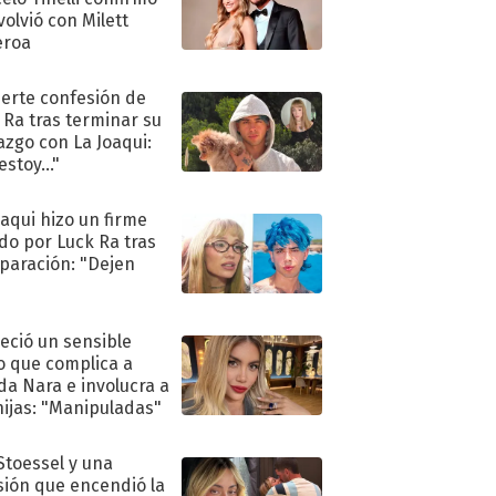
volvió con Milett
eroa
uerte confesión de
 Ra tras terminar su
azgo con La Joaqui:
stoy..."
oaqui hizo un firme
do por Luck Ra tras
eparación: "Dejen
"
eció un sensible
o que complica a
a Nara e involucra a
hijas: "Manipuladas"
 Stoessel y una
sión que encendió la