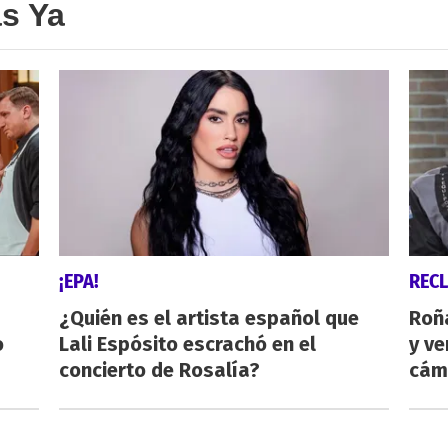
as Ya
¡EPA!
REC
¿Quién es el artista español que
Roñ
o
Lali Espósito escrachó en el
y ve
concierto de Rosalía?
cám