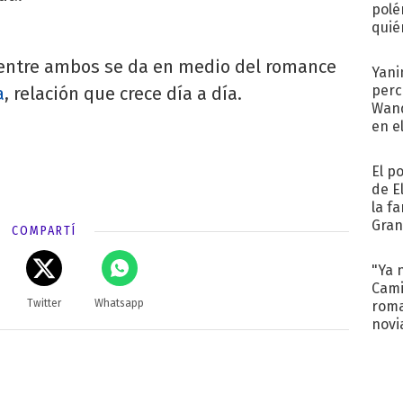
polé
quié
afue
 entre ambos se da en medio del romance
Yani
perc
a
, relación que crece día a día.
Wand
en e
toda
El p
de E
la f
Gra
COMPARTÍ
desa
"Ya 
Cami
Twitter
Whatsapp
roma
novi
decl