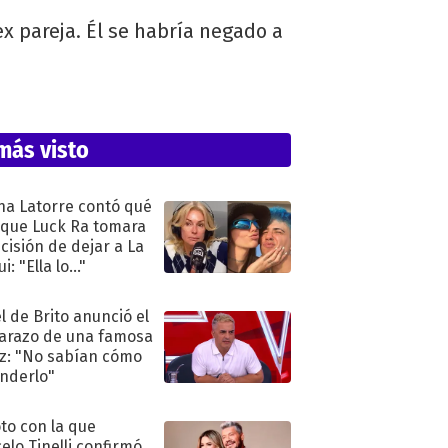
ex pareja. Él se habría negado a
más visto
na Latorre contó qué
 que Luck Ra tomara
ecisión de dejar a La
i: "Ella lo..."
l de Brito anunció el
razo de una famosa
iz: "No sabían cómo
nderlo"
oto con la que
elo Tinelli confirmó