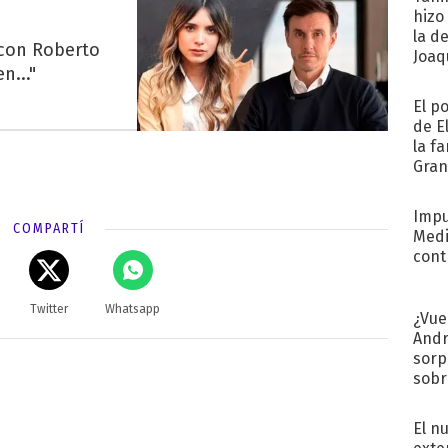
hizo
la d
 con Roberto
Joaqu
n..."
El p
de E
la f
Gra
desa
Impu
COMPARTÍ
Medi
cont
Twitter
Whatsapp
¿Vue
Andr
sorp
sobr
regr
El n