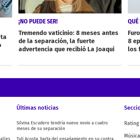
¡NO PUEDE SER!
QUÉ 
Tremendo vaticinio: 8 meses antes
Furo
sta
de la separación, la fuerte
8 ep
o
advertencia que recibió La Joaqui
los 
Últimas noticias
Secci
Silvina Escudero tendría nuevo novio a cuatro
Rating
meses de su separación
Música
talles
Tuli Acosta, harta del ensañamiento en su contra,