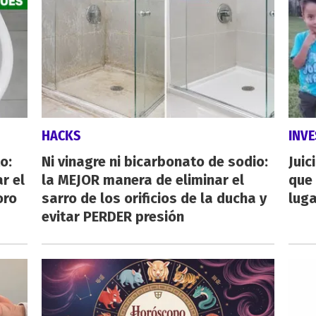
HACKS
INVE
o:
Ni vinagre ni bicarbonato de sodio:
Juic
r el
la MEJOR manera de eliminar el
que 
oro
sarro de los orificios de la ducha y
luga
evitar PERDER presión