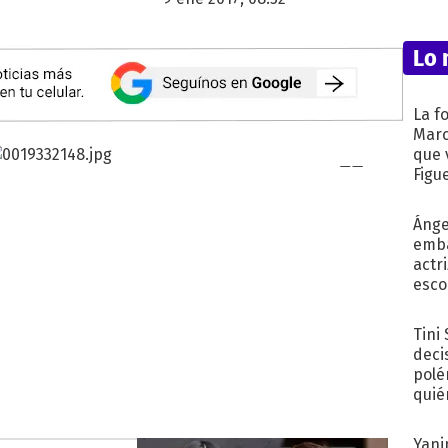
Lo 
La f
Marc
que 
Figu
Ánge
emba
actr
esco
Tini
deci
polé
quié
afue
Yani