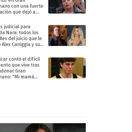
rior en Gran
ano con una fuerte
ación que dejó a
oya en shock:
idora"
s judicial para
a Nara: todos los
les del juicio que le
 Alex Caniggia y sus
imos pasos
car contó el difícil
nto que vive tras
ndonar Gran
mano: "Mi mamá
ió..."