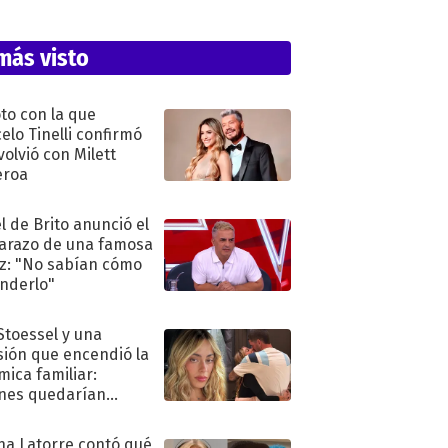
más visto
oto con la que
elo Tinelli confirmó
volvió con Milett
eroa
l de Brito anunció el
razo de una famosa
iz: "No sabían cómo
nderlo"
 Stoessel y una
sión que encendió la
mica familiar:
nes quedarían
ra de su boda
na Latorre contó qué