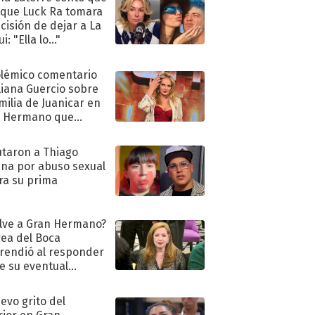
 que Luck Ra tomara
ecisión de dejar a La
i: "Ella lo..."
olémico comentario
liana Guercio sobre
amilia de Juanicar en
n Hermano que
tó la furia en redes
taron a Thiago
na por abuso sexual
ra su prima
lve a Gran Hermano?
ea del Boca
rendió al responder
e su eventual
eso al reality
uevo grito del