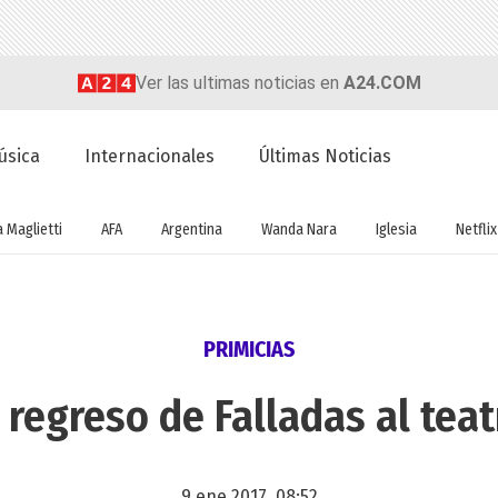
Ver las ultimas noticias en
A24.COM
úsica
Internacionales
Últimas Noticias
a Maglietti
AFA
Argentina
Wanda Nara
Iglesia
Netflix
PRIMICIAS
l regreso de Falladas al teat
9 ene 2017, 08:52