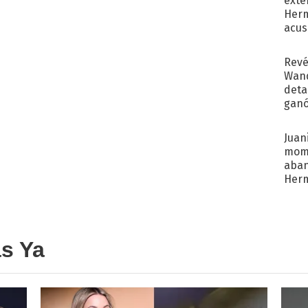
exte
Herm
acus
Pinc
"Tra
Revé
Wand
detal
ganó
próx
Juani
mome
aba
Her
recib
as Ya