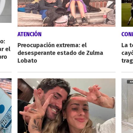
ATENCIÓN
CON
o:
Preocupación extrema: el
La 
r el
desesperante estado de Zulma
cayó
oro
Lobato
tra