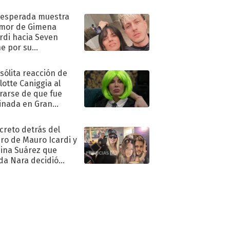
nesperada muestra
mor de Gimena
rdi hacia Seven
e por su
pleaños
nsólita reacción de
lotte Caniggia al
rarse de que fue
inada en Gran
mano
ecreto detrás del
ro de Mauro Icardi y
hina Suárez que
a Nara decidió
oner