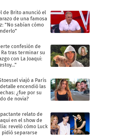
l de Brito anunció el
razo de una famosa
iz: "No sabían cómo
nderlo"
uerte confesión de
 Ra tras terminar su
azgo con La Joaqui:
stoy..."
Stoessel viajó a París
 detalle encendió las
echas: ¿fue por su
ido de novia?
mpactante relato de
oaqui en el show de
lía: reveló cómo Luck
e pidió separarse