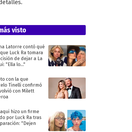
detalles.
más visto
na Latorre contó qué
 que Luck Ra tomara
ecisión de dejar a La
i: "Ella lo..."
oto con la que
elo Tinelli confirmó
volvió con Milett
eroa
oaqui hizo un firme
do por Luck Ra tras
eparación: "Dejen
"