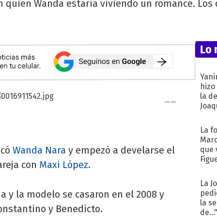
n quien Wanda estaría viviendo un romance. Los 
Lo 
Yani
hizo
la d
Joaqu
La f
Marc
icó
Wanda Nara
y empezó a develarse el
que 
Figu
areja con
Maxi López
.
La J
lia y la modelo se casaron en el 2008 y
pedi
la s
Constantino y Benedicto.
de...