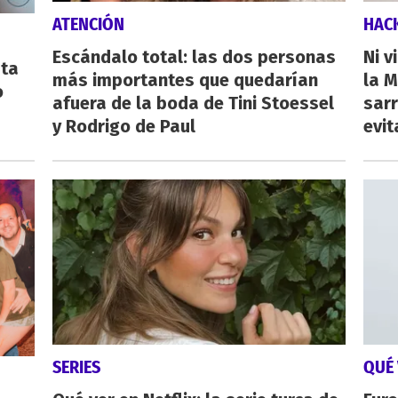
ATENCIÓN
HAC
Escándalo total: las dos personas
Ni v
sta
más importantes que quedarían
la M
o
afuera de la boda de Tini Stoessel
sarr
y Rodrigo de Paul
evit
SERIES
QUÉ 