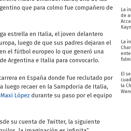
rgentino que para colmo fue compañero de
La i
de a
Acca
Kayn
cum
a estrella en Italia, el joven delantero
La i
Europa, luego de que sus padres dejaran el
Char
la en el fútbol europeo lo que generó una
ente
fulm
de Argentina e Italia para convocarlo.
Her
El s
 carrera en España donde fue reclutado por
cuad
la C
ra luego recaer en la Sampdoria de Italia,
Wand
n
Maxi López
durante su paso por el equipo
exp
sde su cuenta de Twitter, la siguiente
quilos, la imaginación es infinita”.