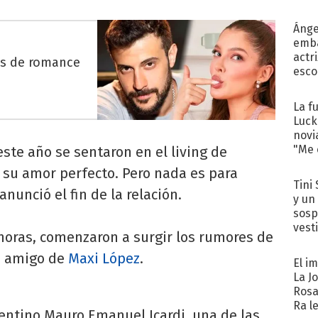
Ánge
emba
actr
es de romance
esco
La f
Luck
novi
"Me e
este año se sentaron en el living de
 su amor perfecto. Pero nada es para
Tini 
unció el fin de la relación.
y un
sosp
vest
 horas, comenzaron a surgir los rumores de
 amigo de
Maxi López
.
El i
La J
Rosa
Ra l
entino Mauro Emanuel Icardi, una de las