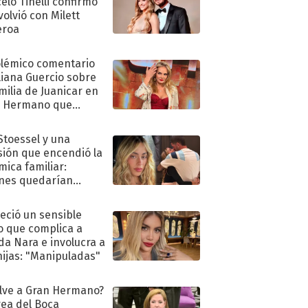
elo Tinelli confirmó
volvió con Milett
eroa
olémico comentario
liana Guercio sobre
amilia de Juanicar en
n Hermano que
tó la furia en redes
 Stoessel y una
sión que encendió la
mica familiar:
nes quedarían
ra de su boda
eció un sensible
o que complica a
a Nara e involucra a
hijas: "Manipuladas"
lve a Gran Hermano?
ea del Boca