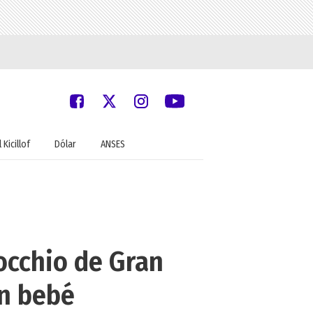
 Kicillof
Dólar
ANSES
occhio de Gran
un bebé