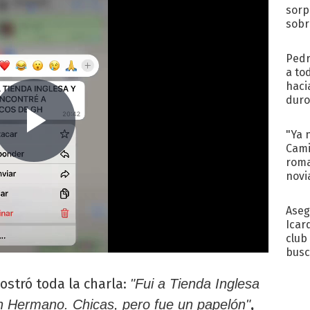
sorp
sobr
regr
Pedr
a to
haci
duro
aco
tera
"Ya 
Cami
roma
novi
decl
Aseg
Icar
club
busc
Madr
stró toda la charla:
"Fui a Tienda Inglesa
,
an Hermano.
Chicas, pero fue un papelón"