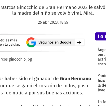
 Marcos Ginocchio de Gran Hermano 2022 le salvó 
la madre del niño se volvió viral. Mirá.
25 abr 2023, 18:55
Lo 
Ánge
emba
actr
esco
Yani
or haber sido el ganador de
Gran Hermano
hizo
or que se ganó el corazón de todos, pasó
la d
Joaqu
s fue noticia por sus buenas acciones.
La f