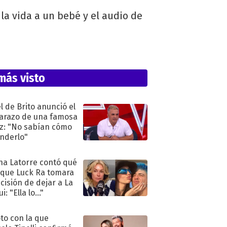
la vida a un bebé y el audio de
más visto
l de Brito anunció el
razo de una famosa
iz: "No sabían cómo
nderlo"
na Latorre contó qué
 que Luck Ra tomara
ecisión de dejar a La
i: "Ella lo..."
oto con la que