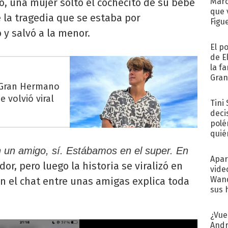
 una mujer soltó el cochecito de su bebé
Marc
que 
e la tragedia que se estaba por
Figu
y salvó a la menor.
El p
de E
la f
Gra
e Gran Hermano
desa
 volvió viral
Tini
deci
polé
quié
afue
n un amigo, sí.
Estábamos en el super. En
Apar
or, pero luego la historia se viralizó en
vide
Wand
on el chat entre unas amigas explica toda
sus 
¿Vue
Andr