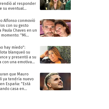
rendió al responder
e su eventual
eso al reality
o Alfonso conmovió
dos con su gesto
a Paula Chaves en un
 momento: "Mi
mpañante
péutico"
no hay miedo":
lota blanqueó su
nce y presentó a su
a con una emotiva
aración de amor
uran que Mauro
di ya tendría nuevo
 en España: "Está
ando casa en
id"