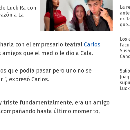
La r
 de Luck Ra con
ante
razón a La
ex T
que..
Los 
arla con el empresario teatral
Carlos
Facu
Susa
s amigos que el medio le dio a Cala.
Cand
de s
sent
os que podía pasar pero uno no se
Sali
Joaq
 “, expresó Carlos.
supu
Luck
y triste fundamentalmente, era un amigo
e acompañando hasta último momento,