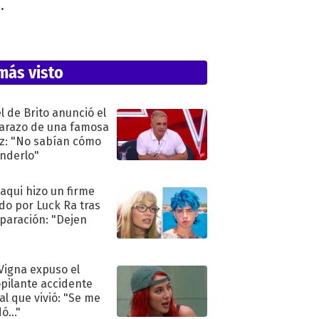
.
más visto
l de Brito anunció el
razo de una famosa
iz: "No sabían cómo
nderlo"
oaqui hizo un firme
do por Luck Ra tras
eparación: "Dejen
"
 Vigna expuso el
pilante accidente
al que vivió: "Se me
ó..."