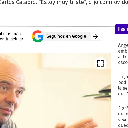
Carlos Calabró. “Estoy muy triste”, dijo conmovido
Lo 
Ánge
emba
actr
esco
La J
pedi
la s
de...
Flor
deso
sexu
qued