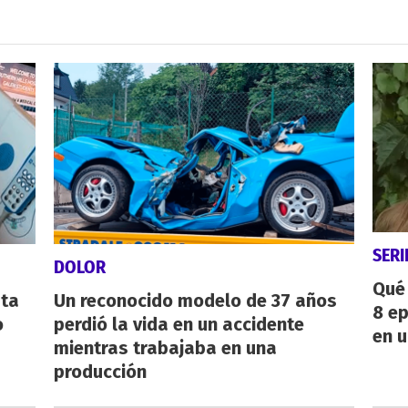
SERI
DOLOR
Qué 
sta
Un reconocido modelo de 37 años
8 ep
o
perdió la vida en un accidente
en u
mientras trabajaba en una
producción