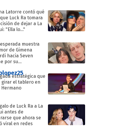
na Latorre contó qué
 que Luck Ra tomara
ecisión de dejar a La
i: "Ella lo..."
nesperada muestra
mor de Gimena
rdi hacia Seven
e por su
pleaños
olopez25
ugada estratégica que
 girar el tablero en
n Hermano
egalo de Luck Ra a La
ui antes de
rarse que ahora se
ió viral en redes