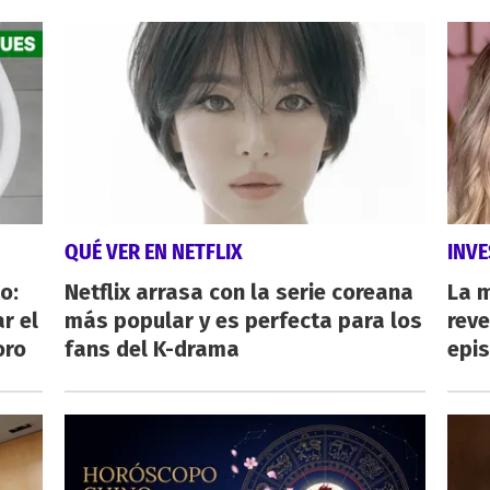
QUÉ VER EN NETFLIX
INVE
o:
Netflix arrasa con la serie coreana
La 
r el
más popular y es perfecta para los
reve
oro
fans del K-drama
epi