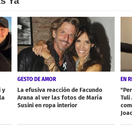
as Ya
GESTO DE AMOR
EN R
 y
La efusiva reacción de Facundo
"Per
la
Arana al ver las fotos de María
Tuli
Susini en ropa interior
com
Joa