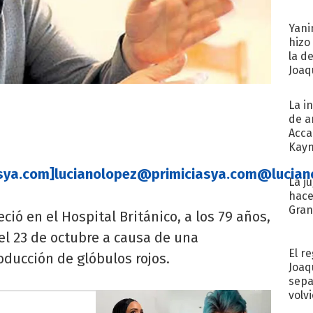
Yani
hizo
la d
Joaqu
La i
de a
Acca
Kayn
cum
sya.com
]
lucianolopez@primiciasya.com
@lucian
La j
hace
Gra
eció en el Hospital Británico, a los 79 años,
l 23 de octubre a causa de una
El r
ducción de glóbulos rojos.
Joaq
sepa
volv