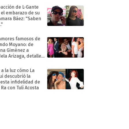
eacción de L-Gante
 el embarazo de su
amara Báez: "Saben
."
amores famosos de
ndo Moyano: de
na Giménez a
ela Arizaga, detalles
u pasado
imental
ó a la luz cómo La
ui descubrió la
esta infidelidad de
 Ra con Tuli Acosta