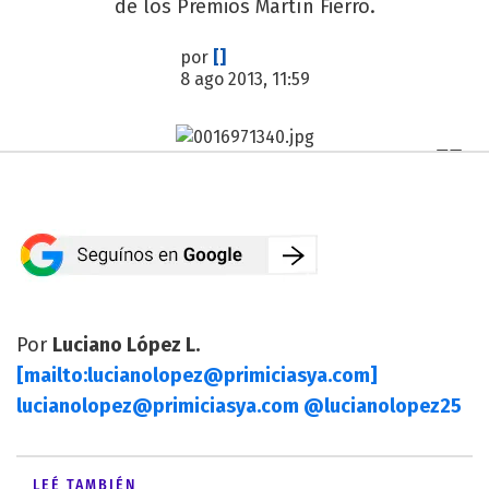
de los Premios Martín Fierro.
por
[]
8 ago 2013, 11:59
Por
Luciano López L.
[mailto:
lucianolopez@primiciasya.com
]
lucianolopez@primiciasya.com
@lucianolopez25
LEÉ TAMBIÉN