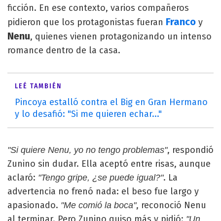
ficción. En ese contexto, varios compañeros
Franco
pidieron que los protagonistas fueran
y
Nenu
, quienes vienen protagonizando un intenso
romance dentro de la casa.
LEÉ TAMBIÉN
Pincoya estalló contra el Big en Gran Hermano
y lo desafió: "Si me quieren echar..."
, respondió
"Si quiere Nenu, yo no tengo problemas"
Zunino sin dudar. Ella aceptó entre risas, aunque
aclaró:
. La
"Tengo gripe, ¿se puede igual?"
advertencia no frenó nada: el beso fue largo y
apasionado.
, reconoció Nenu
"Me comió la boca"
al terminar. Pero Zunino quiso más y pidió:
"Un