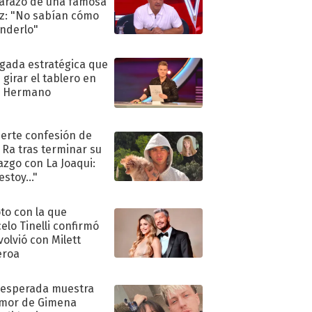
razo de una famosa
iz: "No sabían cómo
nderlo"
ugada estratégica que
 girar el tablero en
n Hermano
uerte confesión de
 Ra tras terminar su
azgo con La Joaqui:
stoy..."
oto con la que
elo Tinelli confirmó
volvió con Milett
eroa
nesperada muestra
mor de Gimena