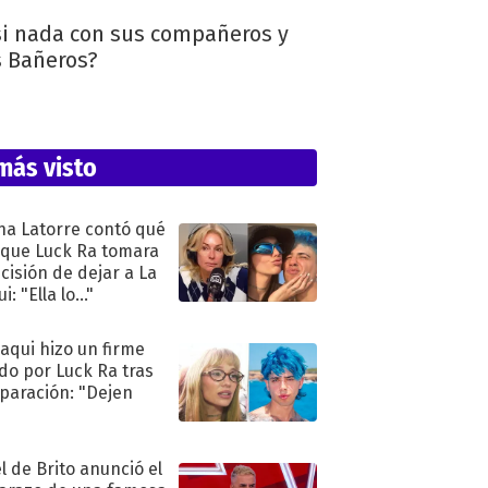
asi nada con sus compañeros y
s Bañeros?
más visto
na Latorre contó qué
 que Luck Ra tomara
ecisión de dejar a La
i: "Ella lo..."
oaqui hizo un firme
do por Luck Ra tras
eparación: "Dejen
"
l de Brito anunció el