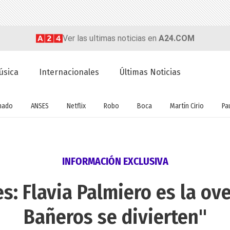
Ver las ultimas noticias en
A24.COM
úsica
Internacionales
Últimas Noticias
nado
ANSES
Netflix
Robo
Boca
Martín Cirio
Pa
INFORMACIÓN EXCLUSIVA
es: Flavia Palmiero es la ov
Bañeros se divierten"