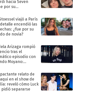
rdi hacia Seven
e por su
pleaños
Stoessel viajó a París
 detalle encendió las
echas: ¿fue por su
ido de novia?
ela Arizaga rompió
lencio tras el
mático episodio con
ndo Moyano:
o..."
mpactante relato de
oaqui en el show de
lía: reveló cómo Luck
e pidió separarse