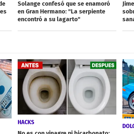
de
Solange confesó que se enamoró
Jime
 es
en Gran Hermano: "La serpiente
sobr
encontró a su lagarto"
san
HACKS
DOL
No es con vinagre ni bicarbonato: