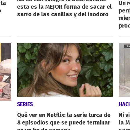
sta
Un 
esta es la MEJOR forma de sacar el
o
perd
sarro de las canillas y del inodoro
mie
pro
SERIES
HAC
Qué ver en Netflix: la serie turca de
Ni v
8 episodios que se puede terminar
la M