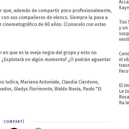
Acca
Kayn
uar que, además de compartir poco profesionalmente,
cum
mer con sus compañeros de elenco. Siempre la pasa a
Tini 
or cinematográfico de 60 años. (Conocelo con estas
y un
sosp
vest
 en que es la oveja negra del grupo y esto no
Cand
el si
a. ¿Explotará en algún momento? ¿O podrán aguantar
trau
Facu
"Teng
 Iudica, Mariana Antoniale, Claudia Ciardone,
El i
nados, Gladys Florimonte, Waldo Navia, Paolo "El
La J
Rosa
Ra l
COMPARTÍ