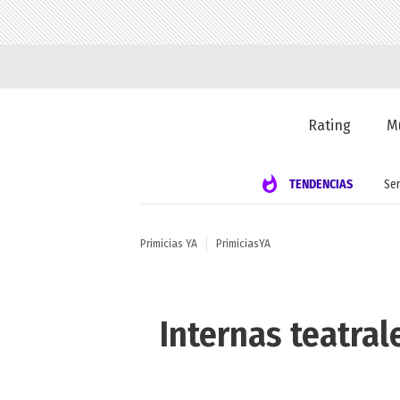
Rating
M
TENDENCIAS
Se
Primicias YA
PrimiciasYA
Internas teatral