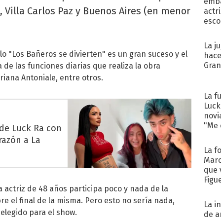
emba
 Villa Carlos Paz y Buenos Aires (en menor
actr
esco
La j
lo "Los Bañeros se divierten" es un gran suceso y el
hace
Gra
 de las funciones diarias que realiza la obra
iana Antoniale, entre otros.
La f
Luck
novi
"Me e
 de Luck Ra con
razón a La
La f
Marc
que 
Figu
a actriz de 48 años participa poco y nada de la
e el final de la misma. Pero esto no sería nada,
La i
elegido para el show.
de a