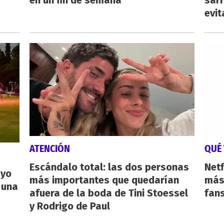
en un fin de semana
sarr
evit
ATENCIÓN
QUÉ 
Escándalo total: las dos personas
Netf
ayo
más importantes que quedarían
más 
 una
afuera de la boda de Tini Stoessel
fan
y Rodrigo de Paul