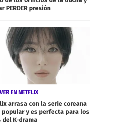
o de los orificios de la ducha y
ar PERDER presión
VER EN NETFLIX
lix arrasa con la serie coreana
popular y es perfecta para los
s del K-drama