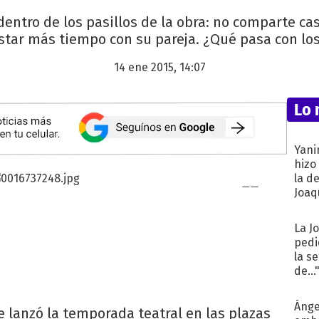
 dentro de los pasillos de la obra: no comparte c
estar más tiempo con su pareja. ¿Qué pasa con lo
14 ene 2015, 14:07
Lo 
Yani
hizo
la d
Joaqu
La J
pedi
la s
de...
Ánge
 lanzó la temporada teatral en las plazas