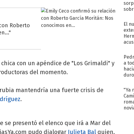
sorp
sobr
regr
El n
 con Roberto
exte
n..."
Herm
acus
Pinc
"Tra
Pedr
chica con un apéndice de "Los Grimaldi" y
a to
haci
roductoras del momento.
duro
aco
tera
 rubia mantendría una fuerte crisis de
"Ya 
Cami
dríguez
.
roma
novi
decl
de se presentó el elenco que irá a Mar del
iciasYa.com pudo dialogar
Julieta Bal
quien,