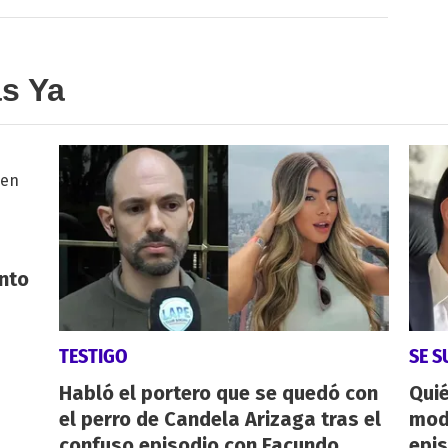
as Ya
nto
TESTIGO
SE 
Habló el portero que se quedó con
Quié
el perro de Candela Arizaga tras el
mod
confuso episodio con Facundo
epi