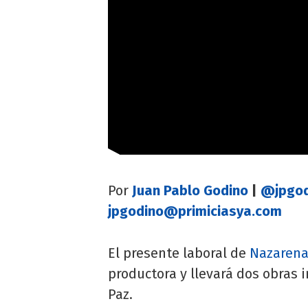
Por
Juan Pablo Godino
|
@jpgod
jpgodino@primiciasya.com
El presente laboral de
Nazarena
productora y llevará dos obras i
Paz.