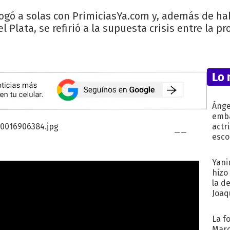
logó a solas con PrimiciasYa.com y, además de ha
Plata, se refirió a la supuesta crisis entre la p
Lo 
Ánge
emba
actr
esco
Yani
hizo
la d
Joaqu
La f
Marc