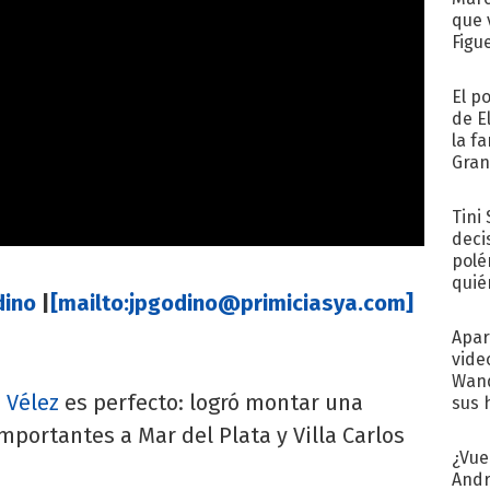
que 
Figu
El p
de E
la f
Gra
desa
Tini
deci
polé
quié
ino
|
[mailto:
jpgodino@primiciasya.com
]
afue
Apar
vide
Wand
 Vélez
es perfecto: logró montar una
sus 
mportantes a Mar del Plata y Villa Carlos
¿Vue
Andr