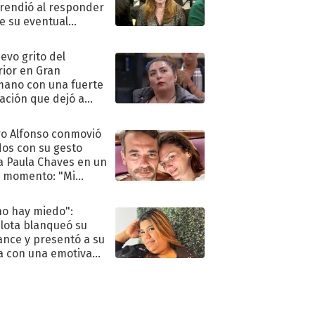
rendió al responder
e su eventual
eso al reality
uevo grito del
rior en Gran
ano con una fuerte
ación que dejó a
oya en shock:
idora"
o Alfonso conmovió
dos con su gesto
a Paula Chaves en un
 momento: "Mi
mpañante
péutico"
no hay miedo":
lota blanqueó su
nce y presentó a su
a con una emotiva
aración de amor