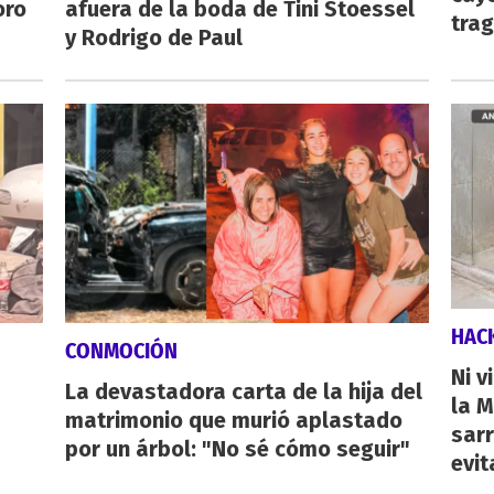
oro
afuera de la boda de Tini Stoessel
tra
y Rodrigo de Paul
HAC
CONMOCIÓN
Ni v
La devastadora carta de la hija del
la M
matrimonio que murió aplastado
sarr
por un árbol: "No sé cómo seguir"
evit