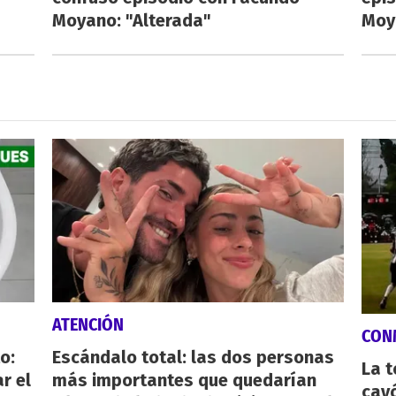
Moyano: "Alterada"
Moy
ATENCIÓN
CON
o:
Escándalo total: las dos personas
La 
r el
más importantes que quedarían
cayó