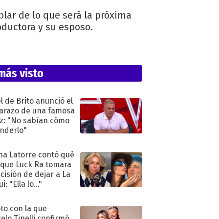
blar de lo que será la próxima
roductora y su esposo.
más visto
l de Brito anunció el
razo de una famosa
iz: "No sabían cómo
nderlo"
na Latorre contó qué
 que Luck Ra tomara
ecisión de dejar a La
i: "Ella lo..."
oto con la que
elo Tinelli confirmó