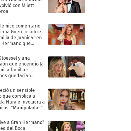
volvió con Milett
eroa
olémico comentario
liana Guercio sobre
amilia de Juanicar en
n Hermano que
tó la furia en redes
 Stoessel y una
sión que encendió la
mica familiar:
nes quedarían
ra de su boda
eció un sensible
o que complica a
a Nara e involucra a
hijas: "Manipuladas"
lve a Gran Hermano?
ea del Boca