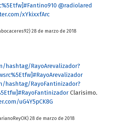
c%5Etfw]#Fantino910
@radiolared
tter.com/xYkixxfArc
abocaceres92)
28 de marzo de 2018
com/hashtag/RayoArevalizador?
wsrc%5Etfw]#RayoArevalizador
com/hashtag/RayoFantinizador?
%5Etfw]#RayoFantinizador
Clarisimo.
ter.com/uG4Y5pCK8G
arianoReyOK)
28 de marzo de 2018