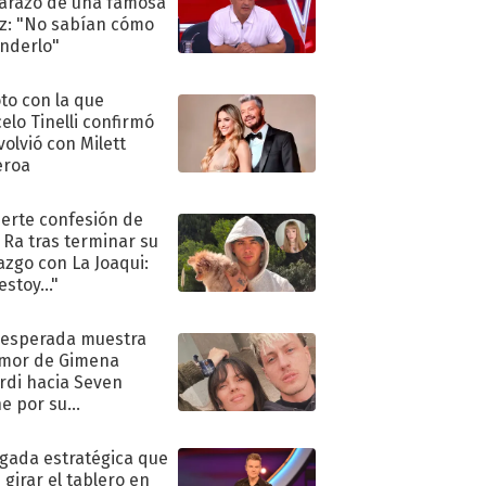
razo de una famosa
iz: "No sabían cómo
nderlo"
oto con la que
elo Tinelli confirmó
volvió con Milett
eroa
uerte confesión de
 Ra tras terminar su
azgo con La Joaqui:
stoy..."
nesperada muestra
mor de Gimena
rdi hacia Seven
e por su
pleaños
ugada estratégica que
 girar el tablero en