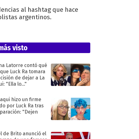
dencias al hashtag que hace
olistas argentinos.
más visto
na Latorre contó qué
 que Luck Ra tomara
ecisión de dejar a La
i: "Ella lo..."
oaqui hizo un firme
do por Luck Ra tras
eparación: "Dejen
"
l de Brito anunció el