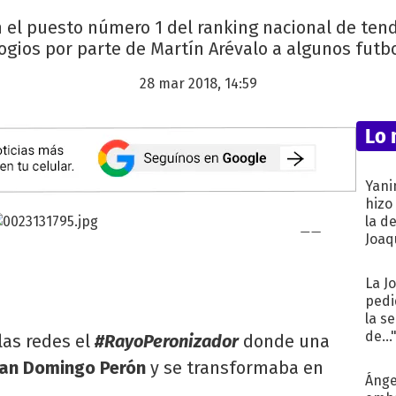
n el puesto número 1 del ranking nacional de ten
logios por parte de Martín Arévalo a algunos futb
28 mar 2018, 14:59
Lo 
Yani
hizo
la d
Joaqu
La J
pedi
la s
de...
las redes el
#RayoPeronizador
donde una
uan Domingo Perón
y se transformaba en
Ánge