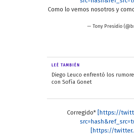
src=hash&ref_src=t
Como lo vemos nosotros y como
— Tony Presidio (@b
LEÉ TAMBIÉN
Diego Leuco enfrentó los rumor
con Sofía Gonet
Corregido*
[https://twi
src=hash&ref_src=t
[https://twitt