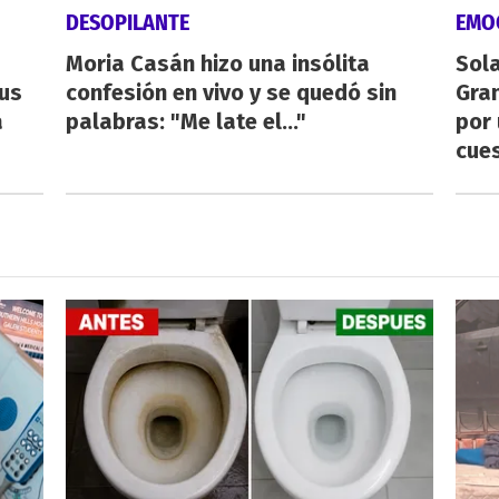
DESOPILANTE
EMO
Moria Casán hizo una insólita
Sol
us
confesión en vivo y se quedó sin
Gran
a
palabras: "Me late el..."
por 
cue