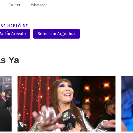
Twitter
Whatsapp
SE HABLÓ DE
artín Arévalo
Selección Argentina
as Ya