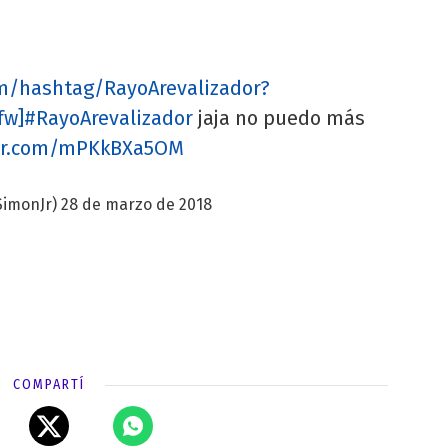
com/hashtag/RayoArevalizador?
fw]#RayoArevalizador
jaja no puedo más
ter.com/mPKkBXa5OM
SimonJr)
28 de marzo de 2018
COMPARTÍ