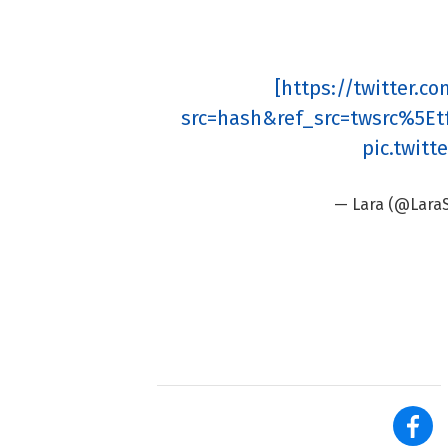
[https://twitter.
src=hash&ref_src=twsrc%5Et
pic.twit
— Lara (@Lara