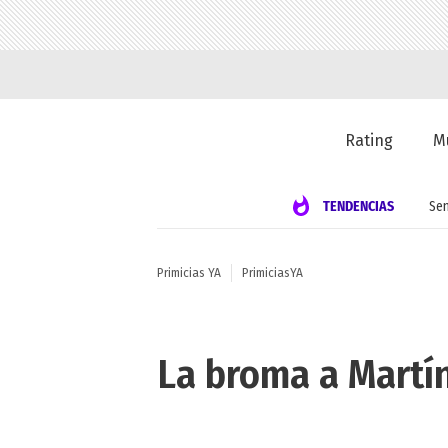
Rating
M
TENDENCIAS
Se
Primicias YA
PrimiciasYA
La broma a Martín