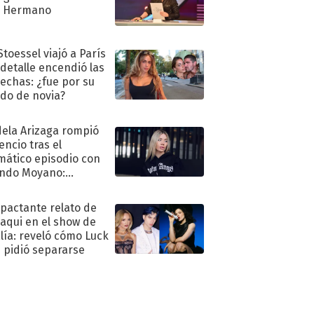
n Hermano
Stoessel viajó a París
 detalle encendió las
echas: ¿fue por su
ido de novia?
ela Arizaga rompió
lencio tras el
mático episodio con
ndo Moyano:
o..."
mpactante relato de
oaqui en el show de
lía: reveló cómo Luck
e pidió separarse