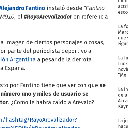
emba
actr
Alejandro Fantino
instaló desde
"Fantino
esco
el
#RayoArevalizador
en referencia
AM910,
La f
Marc
que 
la imagen de ciertos personajes o cosas,
Figu
por parte del periodista deportivo a
La f
ción Argentina
a pesar de la derrota
Luck
e a España.
novi
"Me e
sto por Fantino tiene que ver con que
se
La i
l número uno y miles de usuario se
de a
Acca
tor
. ¿Cómo le habrá caído a Arévalo?
Kayn
cum
com/hashtag/RayoArevalizador?
La j
hace