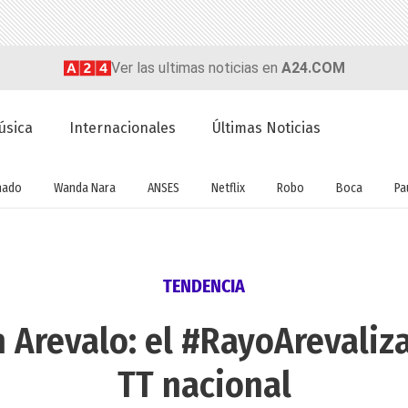
Ver las ultimas noticias en
A24.COM
úsica
Internacionales
Últimas Noticias
nado
Wanda Nara
ANSES
Netflix
Robo
Boca
Pa
TENDENCIA
 Arevalo: el #RayoArevaliz
TT nacional