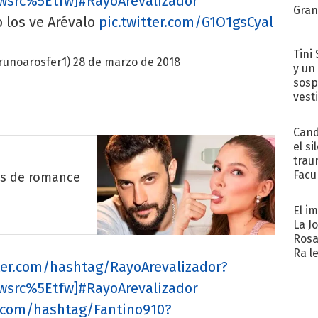
wsrc%5Etfw]#RayoArevalizador
Gra
 los ve Arévalo
pic.twitter.com/G1O1gsCyal
Tini 
runoarosfer1)
28 de marzo de 2018
y un
sosp
vest
Cand
el si
trau
Facu
es de romance
"Teng
El i
La J
Rosa
Ra l
tter.com/hashtag/RayoArevalizador?
wsrc%5Etfw]#RayoArevalizador
er.com/hashtag/Fantino910?