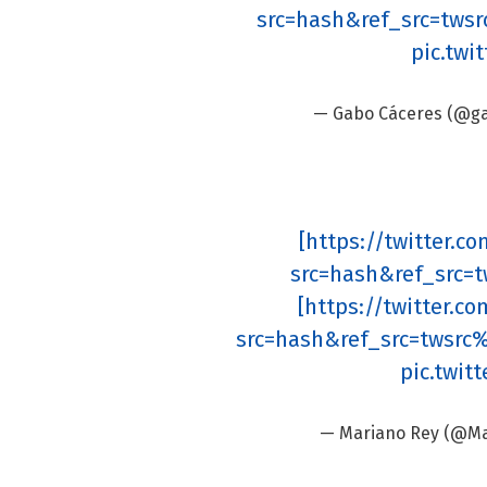
src=hash&ref_src=twsr
pic.twi
— Gabo Cáceres (@g
[https://twitter.
src=hash&ref_src=t
[https://twitter.
src=hash&ref_src=twsrc
pic.twit
— Mariano Rey (@M