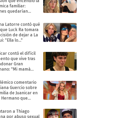
sión que encendió la
mica familiar:
nes quedarían
ra de su boda
na Latorre contó qué
 que Luck Ra tomara
ecisión de dejar a La
i: "Ella lo..."
car contó el difícil
nto que vive tras
ndonar Gran
mano: "Mi mamá
ió..."
olémico comentario
liana Guercio sobre
amilia de Juanicar en
n Hermano que
tó la furia en redes
taron a Thiago
na por abuso sexual