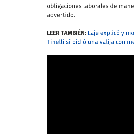
obligaciones laborales de mane
advertido.
LEER TAMBIÉN:
Laje explicó y 
Tinelli sí pidió una valija con