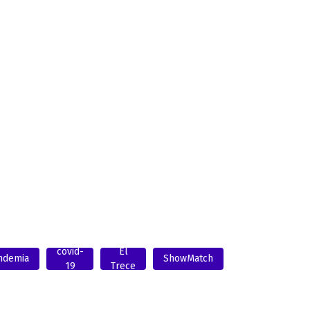
covid-
El
ndemia
ShowMatch
19
Trece