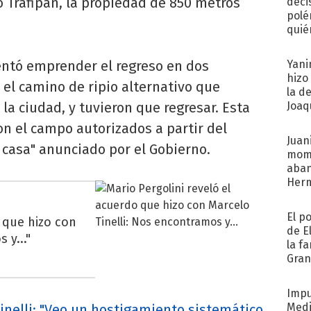
o Trafipán, la propiedad de 850 metros
deci
polé
quié
afue
tentó emprender el regreso en dos
Yani
hizo
el camino de ripio alternativo que
la d
la ciudad, y tuvieron que regresar. Esta
Joaqu
 el campo autorizados a partir del
Juani
 casa" anunciado por el Gobierno.
mome
aba
Her
recib
El p
o que hizo con
de E
 y..."
la f
Gra
desa
Impu
Medi
Tinelli: "Veo un hostigamiento sistemático