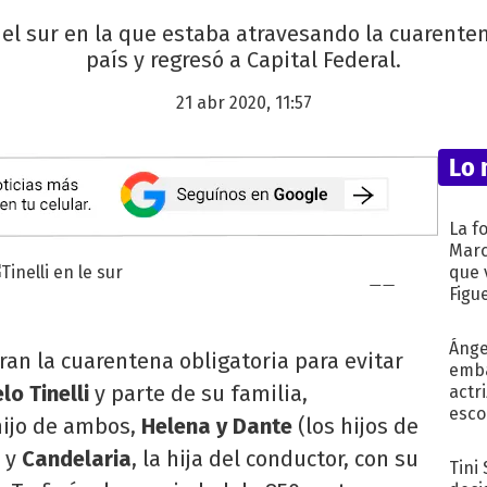
del sur en la que estaba atravesando la cuarente
país y regresó a Capital Federal.
21 abr 2020, 11:57
Lo 
La f
Marc
que 
Figu
Ánge
an la cuarentena obligatoria para evitar
emba
lo Tinelli
y parte de su familia,
actr
esco
hijo de ambos,
Helena y Dante
(los hijos de
) y
Candelaria
, la hija del conductor, con su
Tini