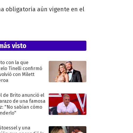
na obligatoria aún vigente en el
más visto
oto con la que
elo Tinelli confirmó
volvió con Milett
eroa
l de Brito anunció el
razo de una famosa
iz: "No sabían cómo
nderlo"
 Stoessel y una