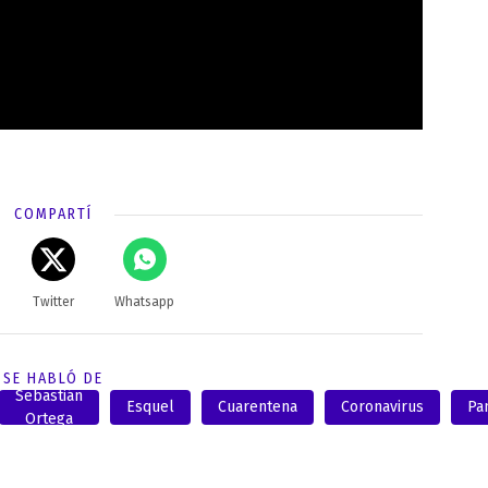
COMPARTÍ
Twitter
Whatsapp
SE HABLÓ DE
Sebastián
Esquel
Cuarentena
Coronavirus
Pa
Ortega