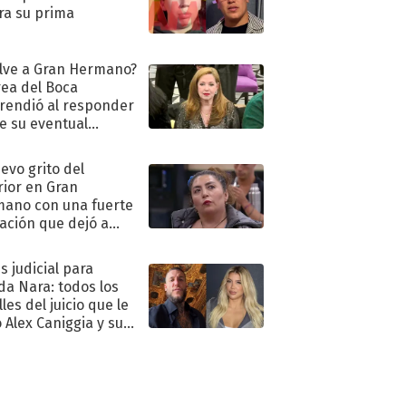
ra su prima
lve a Gran Hermano?
ea del Boca
rendió al responder
e su eventual
eso al reality
uevo grito del
rior en Gran
ano con una fuerte
ación que dejó a
oya en shock:
idora"
s judicial para
a Nara: todos los
les del juicio que le
 Alex Caniggia y sus
imos pasos