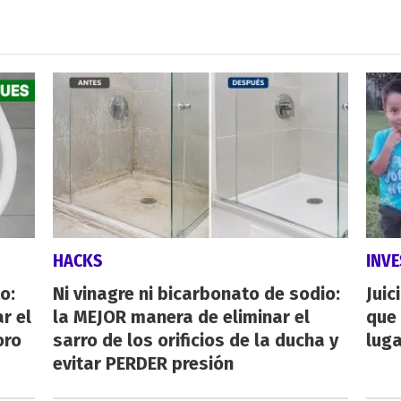
HACKS
INVE
o:
Ni vinagre ni bicarbonato de sodio:
Juic
r el
la MEJOR manera de eliminar el
que 
oro
sarro de los orificios de la ducha y
luga
evitar PERDER presión