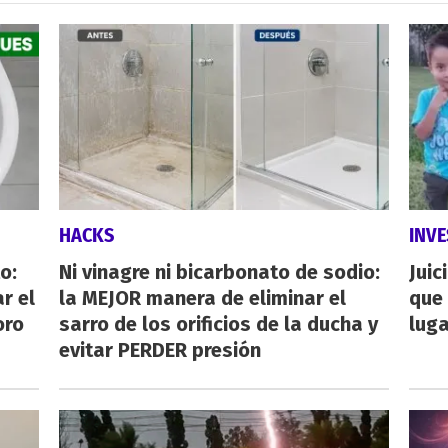
HACKS
INVE
o:
Ni vinagre ni bicarbonato de sodio:
Juic
r el
la MEJOR manera de eliminar el
que 
oro
sarro de los orificios de la ducha y
luga
evitar PERDER presión