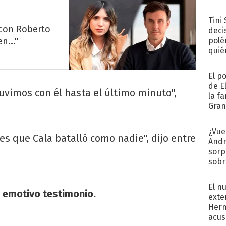
Tini
 con Roberto
deci
n..."
polé
quié
afue
El p
de E
uvimos con él hasta el último minuto",
la f
Gra
desa
¿Vue
s que Cala batalló como nadie", dijo entre
Andr
sorp
sobr
regr
El n
u emotivo testimonio.
exte
Herm
acus