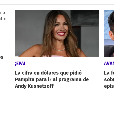
os
¡EPA!
AVA
La cifra en dólares que pidió
La f
Pampita para ir al programa de
sob
Andy Kusnetzoff
epi