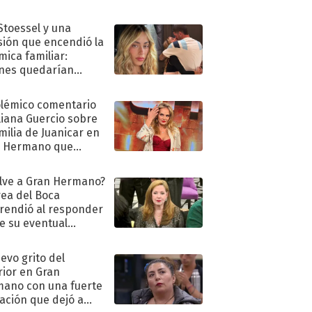
 Stoessel y una
sión que encendió la
mica familiar:
nes quedarían
ra de su boda
olémico comentario
liana Guercio sobre
amilia de Juanicar en
n Hermano que
tó la furia en redes
lve a Gran Hermano?
ea del Boca
rendió al responder
e su eventual
eso al reality
uevo grito del
rior en Gran
ano con una fuerte
ación que dejó a