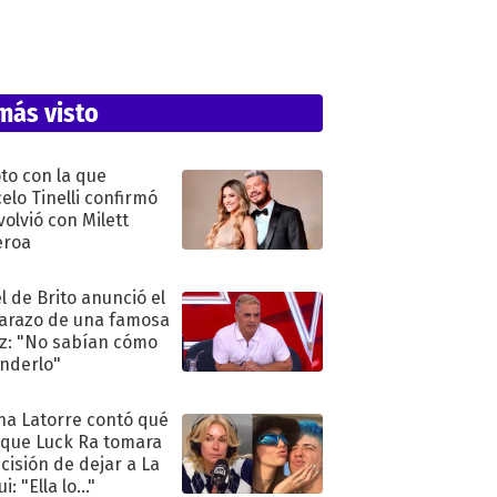
más visto
oto con la que
elo Tinelli confirmó
volvió con Milett
eroa
l de Brito anunció el
razo de una famosa
iz: "No sabían cómo
nderlo"
na Latorre contó qué
 que Luck Ra tomara
ecisión de dejar a La
i: "Ella lo..."