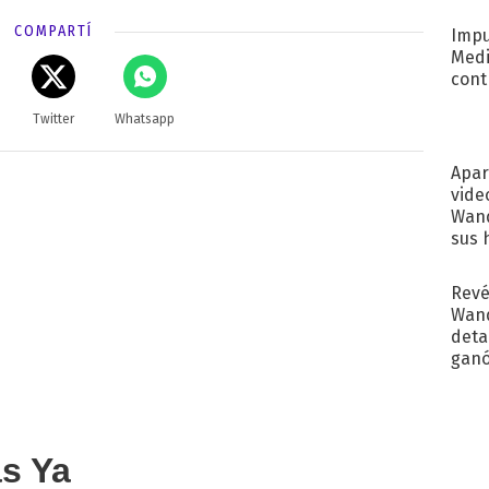
Pinc
"Tra
COMPARTÍ
Impu
Medi
cont
Twitter
Whatsapp
Apar
vide
Wand
sus 
Revé
Wand
detal
ganó
próx
as Ya