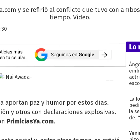
Ya.com y se refirió al conflicto que tuvo con ambo
tiempo. Video.
:30
Lo 
Ánge
emba
actr
esco
La J
na aportan paz y humor por estos días.
pedi
ón y otros con declaraciones explosivas.
la s
de...
on
PrimiciasYa.com.
Yani
hizo