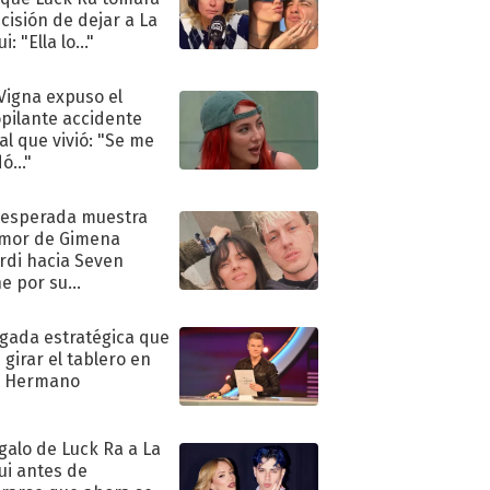
ecisión de dejar a La
i: "Ella lo..."
 Vigna expuso el
pilante accidente
al que vivió: "Se me
ó..."
nesperada muestra
mor de Gimena
rdi hacia Seven
e por su
pleaños
ugada estratégica que
 girar el tablero en
n Hermano
egalo de Luck Ra a La
ui antes de