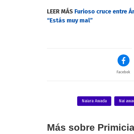
LEER MÁS
Furioso cruce entre Á
“Estás muy mal”
Facebok
Naiara Awada
Nai awa
Más sobre Primici