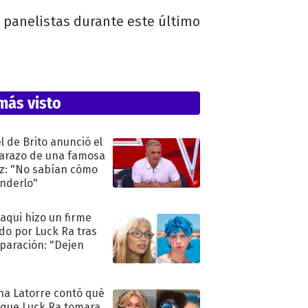
s panelistas durante este último
más visto
l de Brito anunció el
razo de una famosa
iz: "No sabían cómo
nderlo"
oaqui hizo un firme
do por Luck Ra tras
eparación: "Dejen
"
na Latorre contó qué
 que Luck Ra tomara