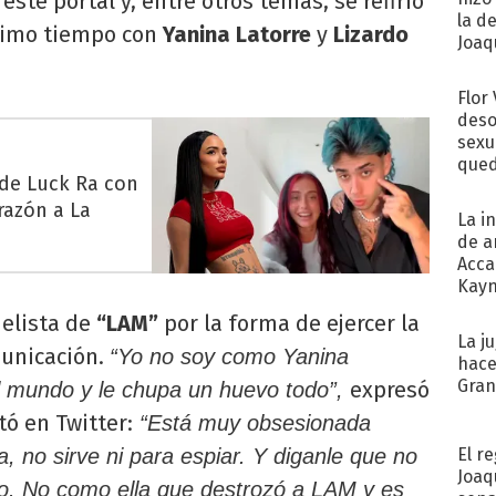
 este portal y, entre otros temas, se refirió
la d
ltimo tiempo con
Yanina Latorre
y
Lizardo
Joaqu
Flor
deso
sexu
qued
 de Luck Ra con
razón a La
La i
de a
Acca
Kayn
cum
nelista de
“LAM”
por la forma de ejercer la
La j
municación.
“Yo no soy como Yanina
hace
Gra
expresó
el mundo y le chupa un huevo todo”,
tó en Twitter:
“Está muy obsesionada
El r
 no sirve ni para espiar. Y diganle que no
Joaq
co. No como ella que destrozó a LAM y es