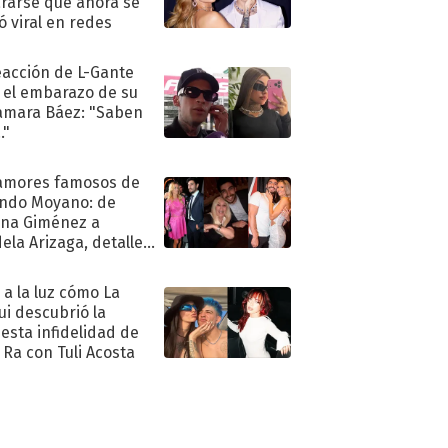
rarse que ahora se
ió viral en redes
eacción de L-Gante
 el embarazo de su
amara Báez: "Saben
."
amores famosos de
ndo Moyano: de
na Giménez a
ela Arizaga, detalles
u pasado
imental
ó a la luz cómo La
ui descubrió la
esta infidelidad de
 Ra con Tuli Acosta