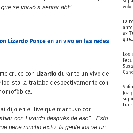
sepa
volv
que se volvió a sentar ahí”.
La r
ante
ex T
que..
n Lizardo Ponce en un vivo en las redes
Los 
Facu
Susa
Cand
rte cruce con
Lizardo
durante un vivo de
de s
periodista la trataba despectivamente con
sent
Sali
 homofóbica.
Joaq
supu
Luck
Nai dijo en el live que mantuvo con
hablar con Lizardo después de eso". "Esto
que tiene mucho éxito, la gente los ve un