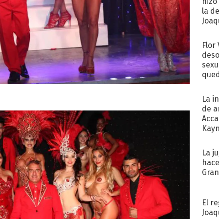
hizo
la d
Joaqu
Flor
deso
sexu
qued
La i
de a
Acca
Kayn
cum
La j
hace
Gra
El r
Joaq