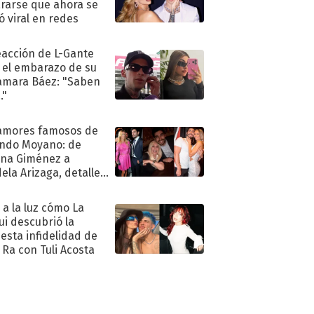
rarse que ahora se
ió viral en redes
eacción de L-Gante
 el embarazo de su
amara Báez: "Saben
."
amores famosos de
ndo Moyano: de
na Giménez a
ela Arizaga, detalles
u pasado
imental
ó a la luz cómo La
ui descubrió la
esta infidelidad de
 Ra con Tuli Acosta