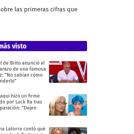
sobre las primeras cifras que
más visto
l de Brito anunció el
razo de una famosa
iz: "No sabían cómo
nderlo"
oaqui hizo un firme
do por Luck Ra tras
eparación: "Dejen
"
na Latorre contó qué