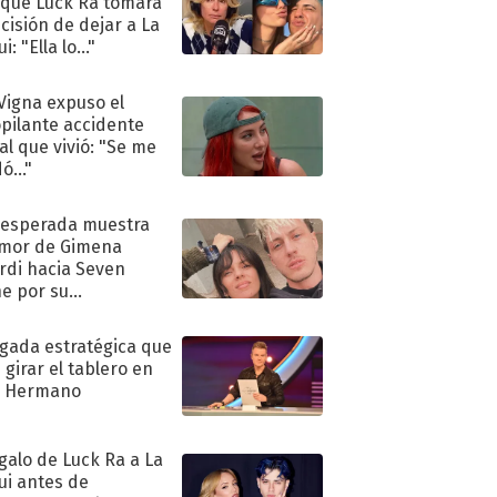
 que Luck Ra tomara
ecisión de dejar a La
i: "Ella lo..."
 Vigna expuso el
pilante accidente
al que vivió: "Se me
ó..."
nesperada muestra
mor de Gimena
rdi hacia Seven
e por su
pleaños
ugada estratégica que
 girar el tablero en
n Hermano
egalo de Luck Ra a La
ui antes de