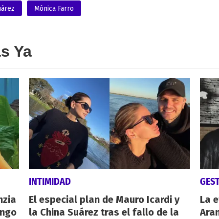
árez
Mónica Farro
as Ya
INTIMIDAD
GES
nzia
El especial plan de Mauro Icardi y
La e
engo
la China Suárez tras el fallo de la
Aran