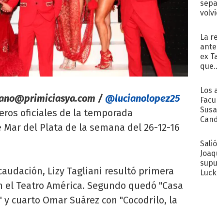
sepa
volv
La r
ante
ex T
que..
Los 
iano@primiciasya.com
/
@lucianolopez25
Facu
Susa
ros oficiales de la temporada
Cand
 Mar del Plata de la semana del 26-12-16
de s
sent
Sali
Joaq
supu
caudación, Lizy Tagliani resultó primera
Luck
en el Teatro América. Segundo quedó "Casa
a" y cuarto Omar Suárez con "Cocodrilo, la