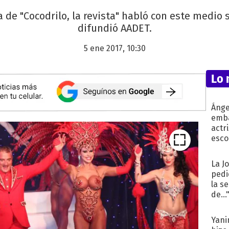
 de "Cocodrilo, la revista" habló con este medio 
difundió AADET.
5 ene 2017, 10:30
Lo 
Ánge
emba
actr
esco
La J
pedi
la s
de...
Yani