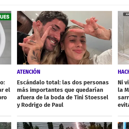
ATENCIÓN
HAC
o:
Escándalo total: las dos personas
Ni v
r el
más importantes que quedarían
la M
oro
afuera de la boda de Tini Stoessel
sarr
y Rodrigo de Paul
evit