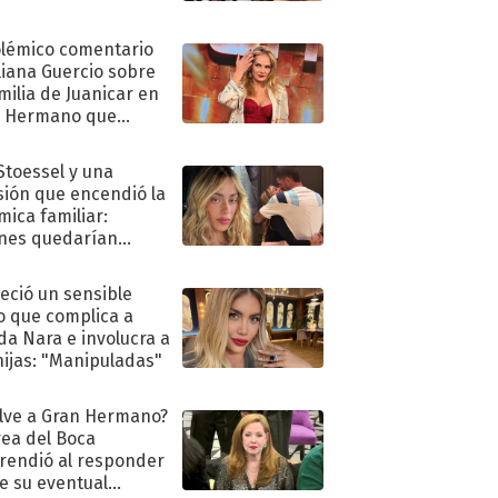
olémico comentario
liana Guercio sobre
amilia de Juanicar en
n Hermano que
tó la furia en redes
 Stoessel y una
sión que encendió la
mica familiar:
nes quedarían
ra de su boda
eció un sensible
o que complica a
a Nara e involucra a
hijas: "Manipuladas"
lve a Gran Hermano?
ea del Boca
rendió al responder
e su eventual