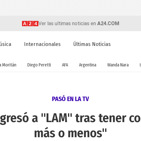
Ver las ultimas noticias en
A24.COM
úsica
Internacionales
Últimas Noticias
a Moritán
Diego Peretti
AFA
Argentina
Wanda Nara
PASÓ EN LA TV
egresó a "LAM" tras tener co
más o menos"