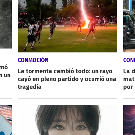
CONMOCIÓN
CON
rmó
La tormenta cambió todo: un rayo
La d
n un
cayó en pleno partido y ocurrió una
mat
tragedia
por 