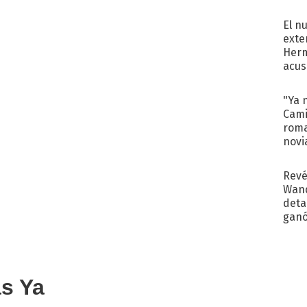
regr
El n
exte
Herm
acus
Pinc
"Tra
"Ya 
Cami
roma
novi
decl
Revé
Wand
detal
ganó
próx
as Ya