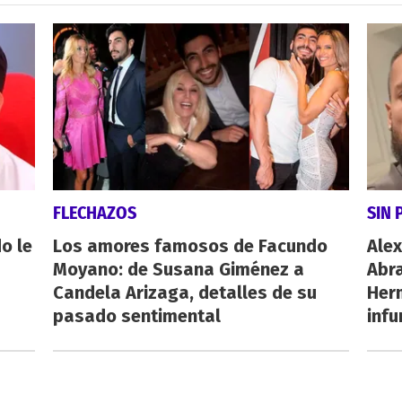
FLECHAZOS
SIN 
o le
Los amores famosos de Facundo
Alex
Moyano: de Susana Giménez a
Abr
Candela Arizaga, detalles de su
Her
pasado sentimental
inf