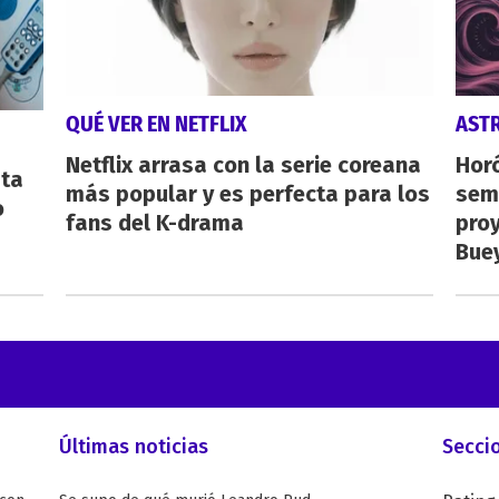
QUÉ VER EN NETFLIX
AST
Netflix arrasa con la serie coreana
Horó
sta
más popular y es perfecta para los
sema
o
fans del K-drama
proy
Buey
Últimas noticias
Secci