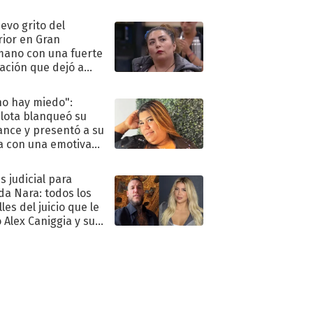
eso al reality
uevo grito del
rior en Gran
ano con una fuerte
ación que dejó a
oya en shock:
idora"
no hay miedo":
lota blanqueó su
nce y presentó a su
a con una emotiva
aración de amor
s judicial para
a Nara: todos los
les del juicio que le
 Alex Caniggia y sus
imos pasos