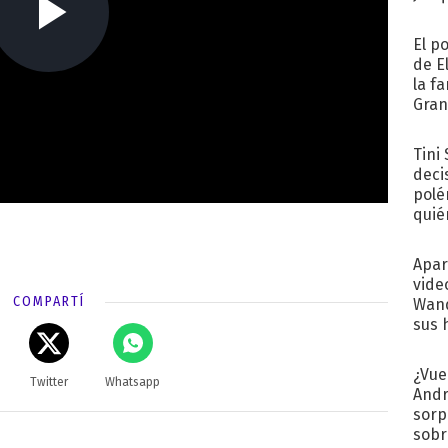
El p
de E
la f
Gra
desa
Tini
deci
polé
quié
afue
Apar
vide
COMPARTÍ
Wand
sus 
¿Vue
Twitter
Whatsapp
Andr
sorp
sobr