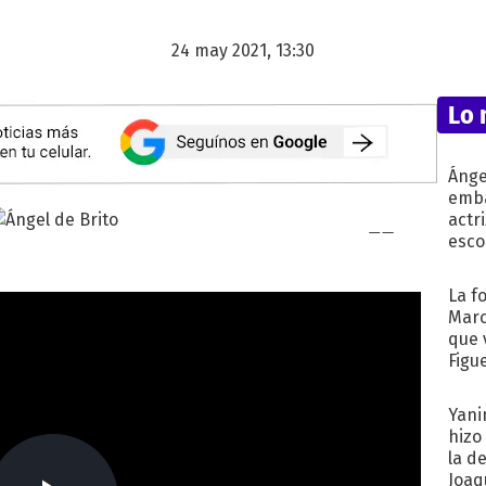
24 may 2021, 13:30
Lo 
Ánge
emba
actr
esco
La f
Marc
que 
Figu
Yani
hizo
la d
Joaqu