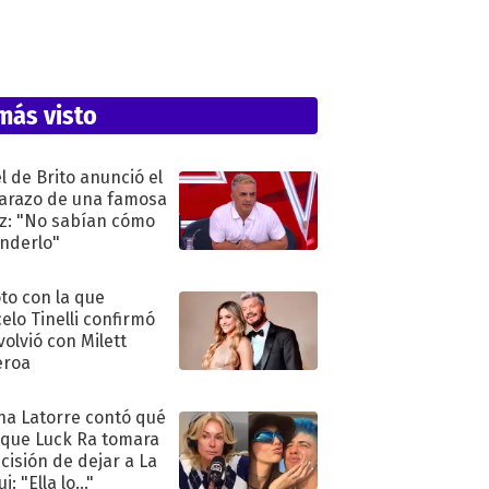
más visto
l de Brito anunció el
razo de una famosa
iz: "No sabían cómo
nderlo"
oto con la que
elo Tinelli confirmó
volvió con Milett
eroa
na Latorre contó qué
 que Luck Ra tomara
ecisión de dejar a La
i: "Ella lo..."