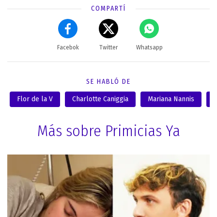
COMPARTÍ
Facebok
Twitter
Whatsapp
SE HABLÓ DE
Flor de la V
Charlotte Caniggia
Mariana Nannis
C
Más sobre Primicias Ya