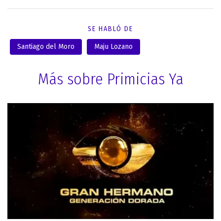
SE HABLÓ DE
Santiago del Moro
Maju Lozano
Más sobre Primicias Ya