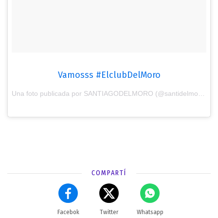
Vamosss #ElclubDelMoro
Una foto publicada por SANTIAGODELMORO (@santidelmoro) el
COMPARTÍ
Facebok
Twitter
Whatsapp