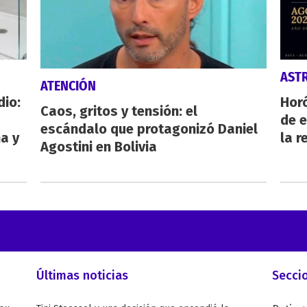
AST
ATENCIÓN
dio:
Horó
Caos, gritos y tensión: el
de e
escándalo que protagonizó Daniel
ha y
la r
Agostini en Bolivia
Últimas noticias
Secci