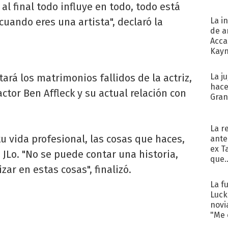
al final todo influye en todo, todo está
uando eres una artista", declaró la
La i
de a
Acca
Kayn
cum
rá los matrimonios fallidos de la actriz,
La j
hace
actor Ben Affleck y su actual relación con
Gra
La r
u vida profesional, las cosas que haces,
ante
ex T
 JLo. "No se puede contar una historia,
que..
zar en estas cosas", finalizó.
La f
Luck
novi
"Me e