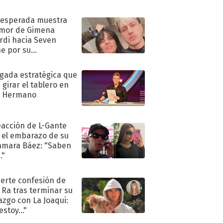
nesperada muestra
mor de Gimena
rdi hacia Seven
e por su
pleaños
ugada estratégica que
 girar el tablero en
n Hermano
eacción de L-Gante
 el embarazo de su
amara Báez: "Saben
."
uerte confesión de
 Ra tras terminar su
azgo con La Joaqui:
stoy..."