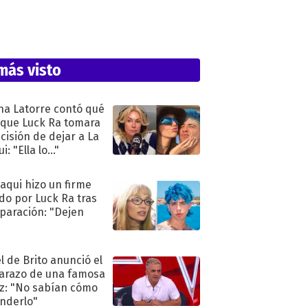
más visto
na Latorre contó qué
 que Luck Ra tomara
ecisión de dejar a La
i: "Ella lo..."
oaqui hizo un firme
do por Luck Ra tras
eparación: "Dejen
"
l de Brito anunció el
razo de una famosa
iz: "No sabían cómo
nderlo"