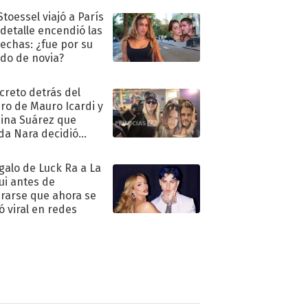
Stoessel viajó a París
 detalle encendió las
echas: ¿fue por su
ido de novia?
ecreto detrás del
ro de Mauro Icardi y
hina Suárez que
a Nara decidió
oner
egalo de Luck Ra a La
ui antes de
rarse que ahora se
ió viral en redes