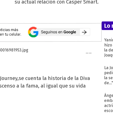
su actual relación con Casper Smart.
Lo 
Yani
hizo
la d
Joaqu
La J
pedi
 Journey,se cuenta la historia de la Diva
la s
de...
scenso a la fama, al igual que su vida
Ánge
emba
actr
esco