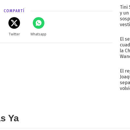
Tini 
COMPARTÍ
y un
sosp
vest
Twitter
Whatsapp
El s
cuad
la C
Wand
exp
El r
Joaq
sepa
volv
as Ya