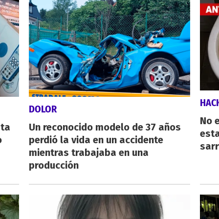
HAC
DOLOR
No e
sta
Un reconocido modelo de 37 años
esta
o
perdió la vida en un accidente
sarr
mientras trabajaba en una
producción