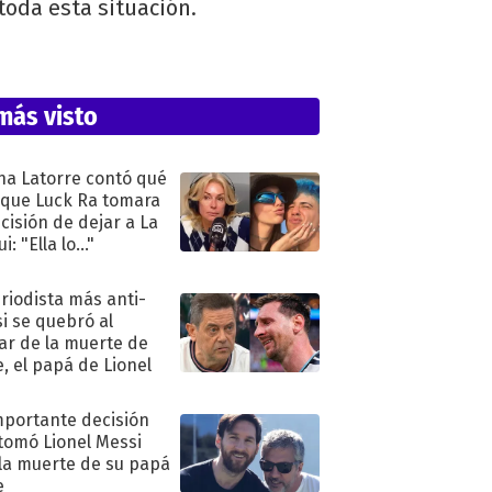
toda esta situación.
más visto
na Latorre contó qué
 que Luck Ra tomara
ecisión de dejar a La
i: "Ella lo..."
eriodista más anti-
i se quebró al
ar de la muerte de
e, el papá de Lionel
mportante decisión
tomó Lionel Messi
 la muerte de su papá
e