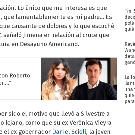
con..
ación. Lo único que me interesa es que
Tini
, que lamentablemente es mi padre... Es
deci
polé
que causante de dolores y lo que escuché
quié
 señaló Jimena en relación al cruce que
afue
tura en Desayuno Americano.
Revé
Wand
detal
ganó
próx
 con Roberto
La J
n..."
llan
una 
quie
para.
r sido el motivo que llevó a Silvestre a
o lejano, como que su ex Verónica Vieyra
ue el ex gobernador
Daniel Scioli
, la joven