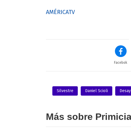
AMÉRICATV
Facebok
Silvestre
Daniel Scioli
Desay
Más sobre Primici