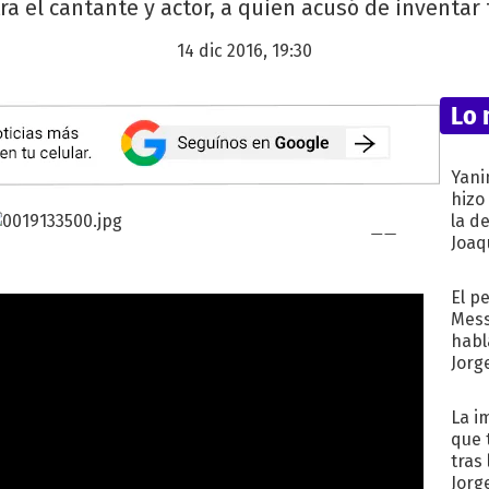
tra el cantante y actor, a quien acusó de inventar 
14 dic 2016, 19:30
Lo 
Yani
hizo
la d
Joaqu
El p
Mess
habl
Jorg
La i
que 
tras
Jorg