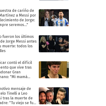
uestra de cariño de
 Martínez a Messi por
allecimiento de Jorge:
mpre seremos..."
 fueron los últimos
 de Jorge Messi antes
u muerte: todos los
lles
car contó el difícil
nto que vive tras
ndonar Gran
mano: "Mi mamá
ió..."
motivo mensaje de
elo Tinelli a Leo
i tras la muerte de
adre: "Tu viejo se fue