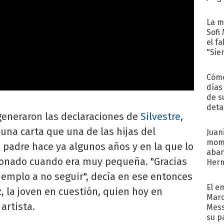
La m
Sofi
el f
"Sie
Cómo
días
de s
deta
generaron las declaraciones de
Silvestre
,
 una carta que una de las hijas del
Juani
mome
u padre hace ya algunos años y en la que lo
aba
onado cuando era muy pequeña. "Gracias
Her
recib
jemplo a no seguir", decía en ese entonces
El e
 la joven en cuestión, quien hoy en
Marc
 artista.
Mess
su p