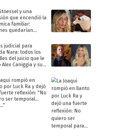
."
 Stoessel y una
sión que encendió la
mica familiar:
nes quedarían
ra de su boda
s judicial para
a Nara: todos los
les del juicio que le
 Alex Caniggia y sus
imos pasos
oaqui rompió en
to por Luck Ra y dejó
fuerte reflexión: "No
ro ser temporal
.."