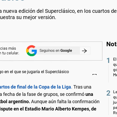
 nueva edición del Superclásico, en los cuartos de f
estra su mejor versión.
Not
El
qu
go
M
rtos de final de la Copa de la Liga
.
Tras una
L
a fecha de la fase de grupos, se confirmó
una
qu
tbol argentino.
Aunque aún falta la confirmación
ju
pa
ispute en el Estadio Mario Alberto Kempes, de
R