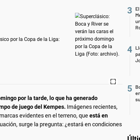
El
Me
un
R
ico por la Copa de la Liga:
Ll
pa
J
Bo
en
omingo por la tarde, lo que ha generado
s
ampo de juego del Kempes.
Imágenes recientes,
marcas evidentes en el terreno, que
está en
uación, surge la pregunta: ¿estará en condiciones
Últ