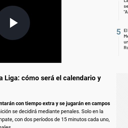
La
s
"A
El
Me
un
R
a Liga: cómo será el calendario y
contarán con tiempo extra y se jugarán en campos
ición se decidirá mediante penales. Solo en la
empate, con dos períodos de 15 minutos cada uno,
nales.