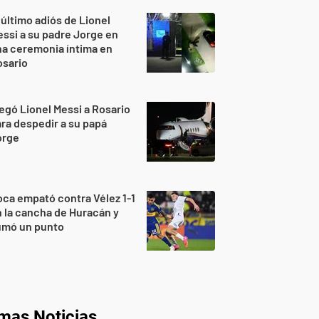
 último adiós de Lionel
ssi a su padre Jorge en
a ceremonia íntima en
osario
egó Lionel Messi a Rosario
ra despedir a su papá
orge
ca empató contra Vélez 1-1
 la cancha de Huracán y
umó un punto
imas Noticias