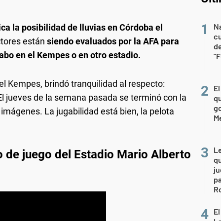
Na
ica la posibilidad de lluvias en Córdoba el
c
tores están
siendo evaluados por la AFA para
de
cabo en el Kempes o en otro estadio.
"
 Kempes, brindó tranquilidad al respecto:
El
 El jueves de la semana pasada se terminó con la
qu
go
imágenes. La jugabilidad está bien, la pelota
M
L
 de juego del Estadio Mario Alberto
qu
ju
pa
R
El