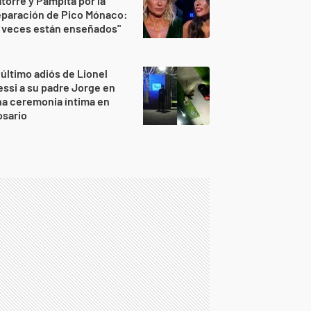
torre y Pampita por la
eparación de Pico Mónaco:
 veces están enseñados"
 último adiós de Lionel
ssi a su padre Jorge en
a ceremonia íntima en
osario