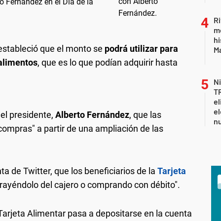
o Fernández en el Día de la
Ri
m
hi
estableció que el monto se
podrá utilizar para
Ma
alimentos
, que es lo que podían adquirir hasta
Ni
T
el
el
 el presidente,
Alberto Fernández
, que las
n
compras" a partir de una ampliación de las
ta de Twitter, que los beneficiarios de la
Tarjeta
xtrayéndolo del cajero o comprando con débito".
 Tarjeta Alimentar pasa a depositarse en la cuenta