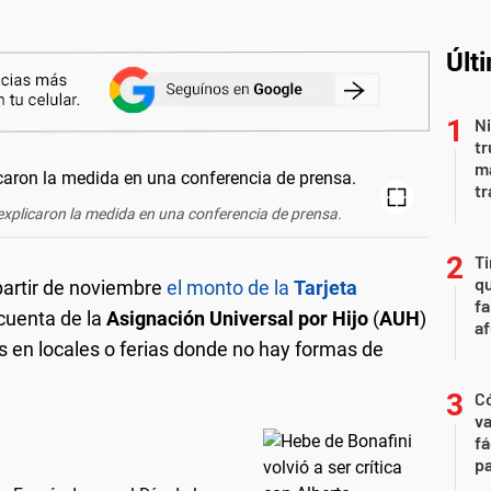
Últ
Ni
tr
m
tr
xplicaron la medida en una conferencia de prensa.
Ti
qu
partir de noviembre
el monto de la
Tarjeta
fa
cuenta de la
Asignación Universal por Hijo
(
AUH
)
af
os en locales o ferias donde no hay formas de
C
va
fá
pa