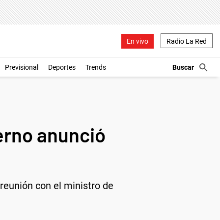
En vivo
Radio La Red
Previsional
Deportes
Trends
erno anunció
reunión con el ministro de