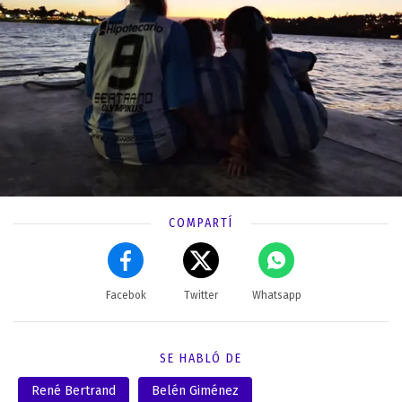
COMPARTÍ
Facebok
Twitter
Whatsapp
SE HABLÓ DE
René Bertrand
Belén Giménez