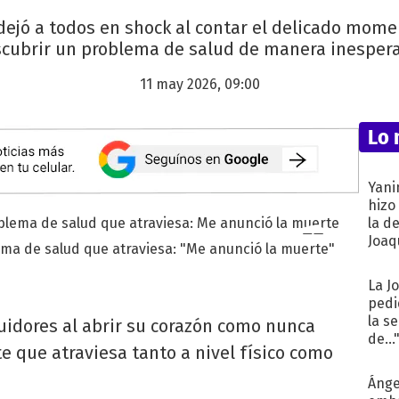
 dejó a todos en shock al contar el delicado mom
cubrir un problema de salud de manera inesper
11 may 2026, 09:00
Lo 
Yani
hizo
la d
Joaqu
ema de salud que atraviesa: "Me anunció la muerte"
La J
pedi
la s
uidores al abrir su corazón como nunca
de...
nte que atraviesa tanto a nivel físico como
Ánge