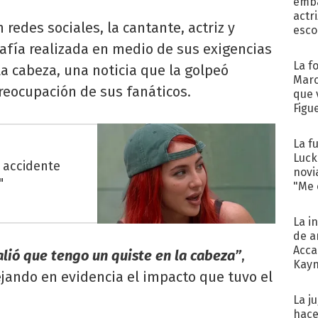
emba
actr
 redes sociales, la cantante, actriz y
esco
afía realizada en medio de sus exigencias
La f
la cabeza, una noticia que la golpeó
Marc
eocupación de sus fanáticos.
que 
Figu
La f
Luck
 accidente
novi
"
"Me e
La i
de a
Acca
lió que tengo un quiste en la cabeza”
,
Kayn
ejando en evidencia el impacto que tuvo el
cum
La j
hace