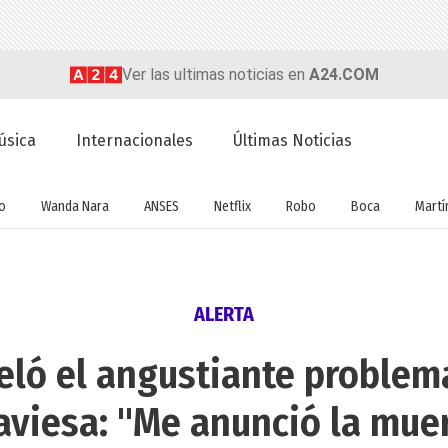
Ver las ultimas noticias en
A24.COM
úsica
Internacionales
Últimas Noticias
o
Wanda Nara
ANSES
Netflix
Robo
Boca
Martín
ALERTA
veló el angustiante problem
aviesa: "Me anunció la mue