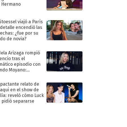
n Hermano
Stoessel viajó a París
 detalle encendió las
echas: ¿fue por su
ido de novia?
ela Arizaga rompió
lencio tras el
mático episodio con
ndo Moyano:
o..."
mpactante relato de
oaqui en el show de
lía: reveló cómo Luck
e pidió separarse