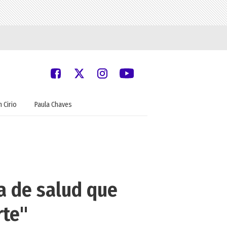
 Cirio
Paula Chaves
a de salud que
rte"