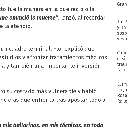
Gra
tó fue la manera en la que recibió la
 me anunció la muerte”
, lanzó, al recordar
Tini 
e la atendió.
y un
sosp
vest
un cuadro terminal, Flor explicó que
Cand
estudios y afrontar tratamientos médicos
el si
trau
a y también una importante inversión
Facu
"Teng
El i
La J
tró su costado más vulnerable y habló
Rosa
ancieras que enfrenta tras apostar todo a
Ra l
n mis bailarines, en mis técnicos, en toda