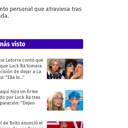
ento personal que atraviesa tras
ada.
más visto
na Latorre contó qué
 que Luck Ra tomara
ecisión de dejar a La
i: "Ella lo..."
oaqui hizo un firme
do por Luck Ra tras
eparación: "Dejen
"
l de Brito anunció el