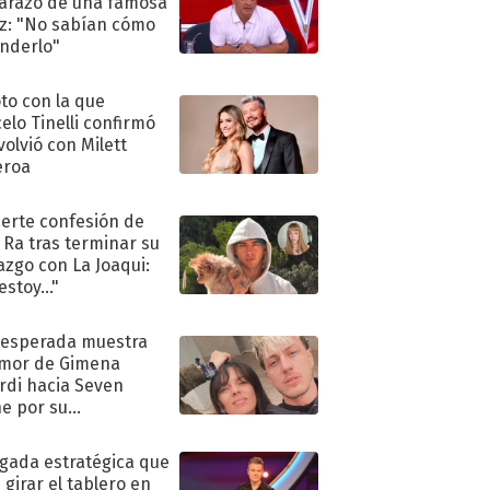
razo de una famosa
iz: "No sabían cómo
nderlo"
oto con la que
elo Tinelli confirmó
volvió con Milett
eroa
uerte confesión de
 Ra tras terminar su
azgo con La Joaqui:
stoy..."
nesperada muestra
mor de Gimena
rdi hacia Seven
e por su
pleaños
ugada estratégica que
 girar el tablero en