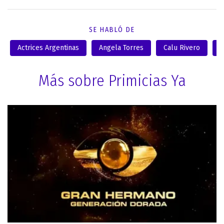
SE HABLÓ DE
Actrices Argentinas
Angela Torres
Calu Rivero
H
Más sobre Primicias Ya