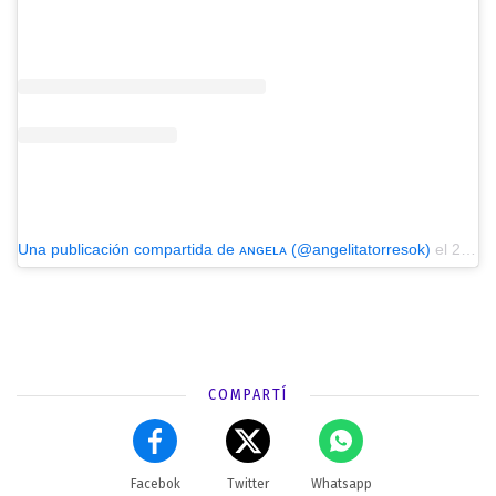
Una publicación compartida de ᴀɴɢᴇʟᴀ (@angelitatorresok)
el
20 Dic, 2018 a las 10:46 PST
COMPARTÍ
Facebok
Twitter
Whatsapp