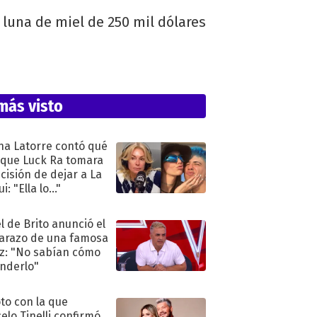
 luna de miel de 250 mil dólares
más visto
na Latorre contó qué
 que Luck Ra tomara
ecisión de dejar a La
i: "Ella lo..."
l de Brito anunció el
razo de una famosa
iz: "No sabían cómo
nderlo"
oto con la que
elo Tinelli confirmó