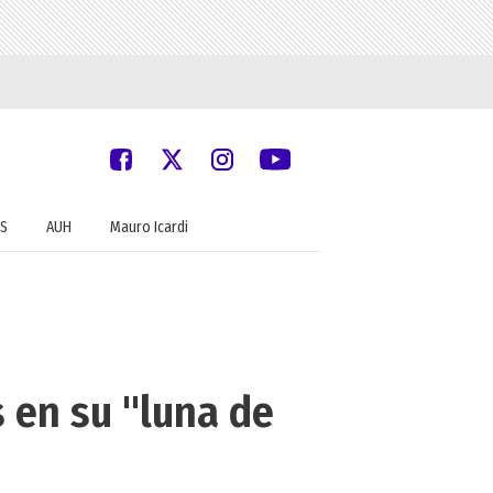
S
AUH
Mauro Icardi
s en su "luna de