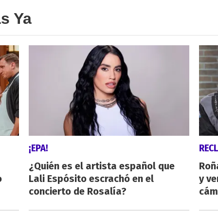
as Ya
¡EPA!
REC
¿Quién es el artista español que
Roñ
o
Lali Espósito escrachó en el
y ve
concierto de Rosalía?
cám