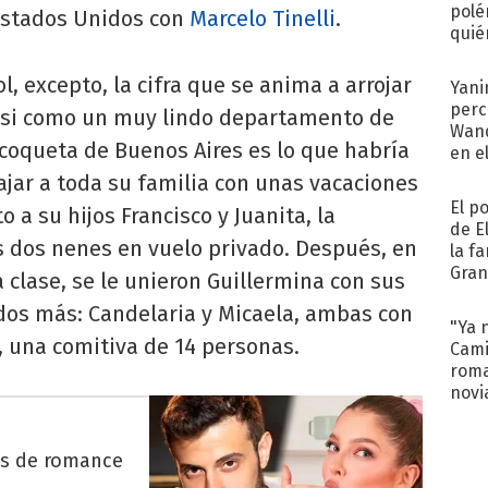
polé
 Estados Unidos con
Marcelo Tinelli
.
quié
afue
l, excepto, la cifra que se anima a arrojar
Yani
perc
, casi como un muy lindo departamento de
Wand
coqueta de Buenos Aires es lo que habría
en e
toda
jar a toda su familia con unas vacaciones
El p
 a su hijos Francisco y Juanita, la
de E
 dos nenes en vuelo privado. Después, en
la f
Gra
 clase, se le unieron Guillermina con sus
desa
ados más: Candelaria y Micaela, ambas con
"Ya 
l, una comitiva de 14 personas.
Cami
roma
novi
decl
es de romance