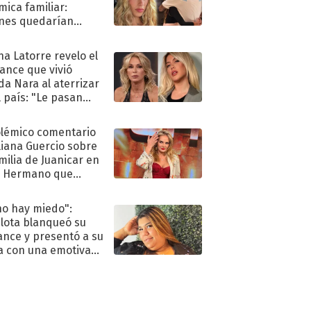
mica familiar:
nes quedarían
ra de su boda
na Latorre revelo el
ance que vivió
a Nara al aterrizar
l país: "Le pasan
s"
olémico comentario
liana Guercio sobre
amilia de Juanicar en
n Hermano que
tó la furia en redes
no hay miedo":
lota blanqueó su
nce y presentó a su
a con una emotiva
aración de amor