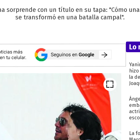
a sorprende con un título en su tapa: "Cómo una
se transformó en una batalla campal".
Lo 
Yani
hizo
la d
Joaqu
Ánge
emba
actr
esco
La f
Marc