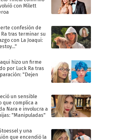
volvió con Milett
eroa
uerte confesión de
 Ra tras terminar su
azgo con La Joaqui:
stoy..."
oaqui hizo un firme
do por Luck Ra tras
eparación: "Dejen
"
eció un sensible
o que complica a
a Nara e involucra a
hijas: "Manipuladas"
 Stoessel y una
sión que encendió la