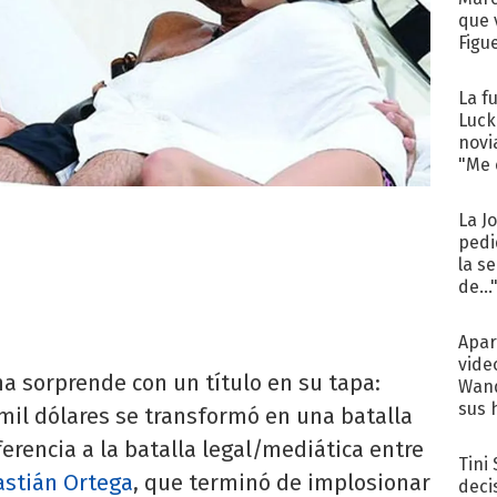
que 
Figu
La f
Luck
novi
"Me e
La J
pedi
la s
de...
Apar
vide
a sorprende con un título en su tapa:
Wand
sus 
mil dólares se transformó en una batalla
ferencia a la batalla legal/mediática entre
Tini
stián Ortega
, que terminó de implosionar
deci