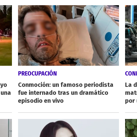
PREOCUPACIÓN
CON
ayo
Conmoción: un famoso periodista
La d
 una
fue internado tras un dramático
mat
episodio en vivo
por 