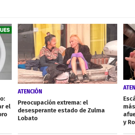
ATE
ATENCIÓN
o:
Escá
Preocupación extrema: el
r el
más
desesperante estado de Zulma
oro
afue
Lobato
y Ro