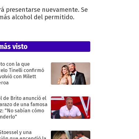
berá presentarse nuevamente. Se
más alcohol del permitido.
más visto
oto con la que
elo Tinelli confirmó
volvió con Milett
eroa
l de Brito anunció el
razo de una famosa
iz: "No sabían cómo
nderlo"
 Stoessel y una
sión que encendió la