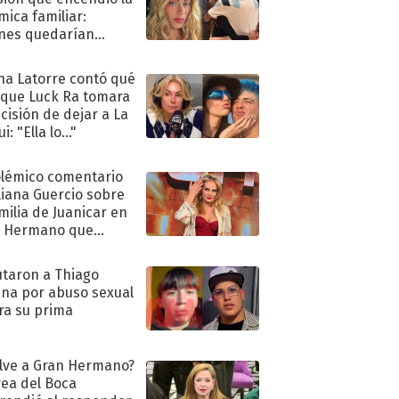
mica familiar:
nes quedarían
ra de su boda
na Latorre contó qué
 que Luck Ra tomara
ecisión de dejar a La
i: "Ella lo..."
olémico comentario
liana Guercio sobre
amilia de Juanicar en
n Hermano que
tó la furia en redes
taron a Thiago
na por abuso sexual
ra su prima
lve a Gran Hermano?
ea del Boca