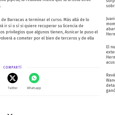
sorp
sobr
.
regr
Juani
 de Barracas a terminar el curso. Más allá de lo
mome
ir sí o sí si quiere recuperar su licencia de
aba
s privilegios que algunos tienen, Asnicar le puso el
Her
lverá a cometer por el bien de terceros y de ella
recib
El n
exte
Herm
acus
Pinc
COMPARTÍ
"Tra
Revé
Wand
detal
Twitter
Whatsapp
ganó
próx