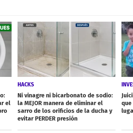
HACKS
INVE
o:
Ni vinagre ni bicarbonato de sodio:
Juic
r el
la MEJOR manera de eliminar el
que 
oro
sarro de los orificios de la ducha y
luga
evitar PERDER presión