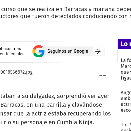
 al curso que se realiza en Barracas y mañana de
nductores que fueron detectados conduciendo con 
Lo 
La f
Marc
que 
Figu
Ánge
aban a su delgadez, sorprendió ver ayer
emba
 Barracas, en una parrilla y clavándose
actr
esco
ensar que la actriz estaba recuperando los
quirió su personaje en Cumbia Ninja.
Tini
deci