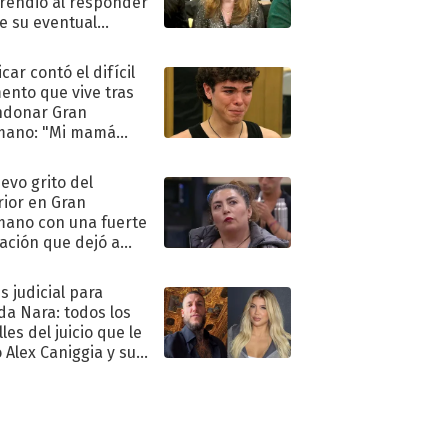
rendió al responder
e su eventual
eso al reality
car contó el difícil
nto que vive tras
ndonar Gran
mano: "Mi mamá
ió..."
uevo grito del
rior en Gran
ano con una fuerte
ación que dejó a
oya en shock:
idora"
s judicial para
a Nara: todos los
les del juicio que le
 Alex Caniggia y sus
imos pasos