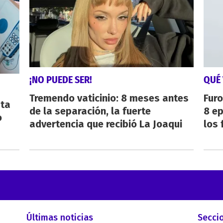
¡NO PUEDE SER!
QUÉ 
Tremendo vaticinio: 8 meses antes
Furo
sta
de la separación, la fuerte
8 ep
o
advertencia que recibió La Joaqui
los 
Últimas noticias
Secci