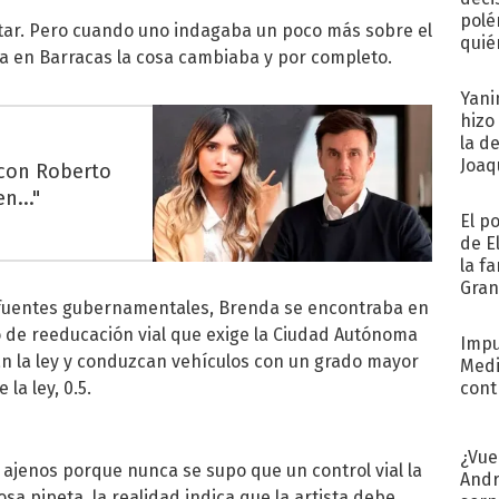
polé
tar. Pero cuando uno indagaba un poco más sobre el
quié
a en Barracas la cosa cambiaba y por completo.
afue
Yani
hizo
la d
Joaqu
 con Roberto
n..."
El p
de E
la f
Gra
fuentes gubernamentales, Brenda se encontraba en
desa
o de reeducación vial que exige la Ciudad Autónoma
Impu
an la ley y conduzcan vehículos con un grado mayor
Medi
la ley, 0.5.
cont
¿Vue
y ajenos porque nunca se supo que un control vial la
Andr
osa pipeta, la realidad indica que la artista debe