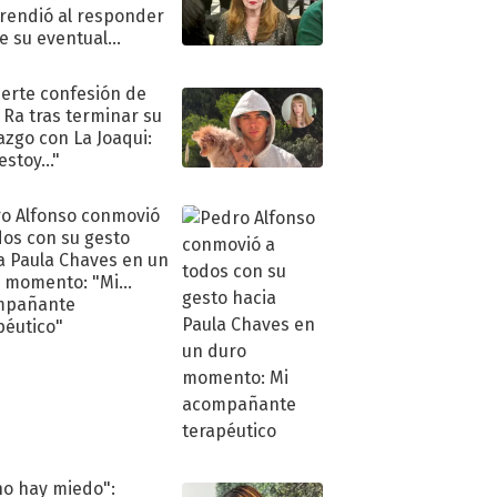
rendió al responder
e su eventual
eso al reality
uerte confesión de
 Ra tras terminar su
azgo con La Joaqui:
stoy..."
o Alfonso conmovió
dos con su gesto
a Paula Chaves en un
 momento: "Mi
mpañante
péutico"
no hay miedo":