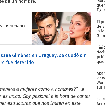
se de un hombre.
Marc
que 
Figu
El p
es de romance
de E
la f
Gra
desa
Tini
deci
usana Giménez en Uruguay: se quedó sin
polé
quié
ero fue detenido
afue
Apar
vide
Wand
sus 
le
 manera a mujeres como a hombres?",
 es único. Soy pasional a la hora de contar
¿Vue
er estructuras que nos limiten en este
Andr