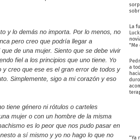
sorp
sobr
regr
La f
ento y lo demás no importa. Por lo menos, no
Luck
novi
nca pero creo que podría llegar a
"Me e
que de una mujer. Siento que se debe vivir
endo fiel a los principios que uno tiene. Yo
Pedr
a to
o y creo que ese es el gran error de todos y
haci
luto. Simplemente, sigo a mi corazón y eso
duro
aco
tera
o tiene género ni rótulos o carteles
 una mujer o con un hombre de la misma
machismo es lo peor que nos pudo pasar en
onesto a sí mismo y yo no hago lo que no
"Ya 