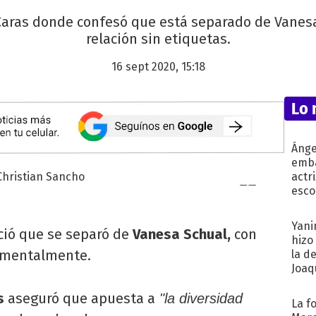
a Caras donde confesó que está separado de Vane
relación sin etiquetas.
16 sept 2020, 15:18
Lo 
Ánge
emba
actr
esco
Yani
ió que se separó de
Vanesa Schual,
con
hizo
timentalmente.
la d
Joaqu
s
aseguró que apuesta a
"la diversidad
La f