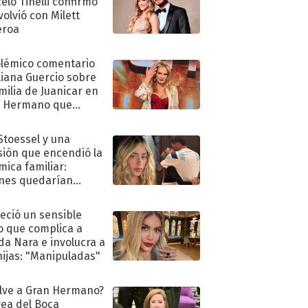
elo Tinelli confirmó
volvió con Milett
eroa
olémico comentario
liana Guercio sobre
amilia de Juanicar en
n Hermano que
tó la furia en redes
 Stoessel y una
sión que encendió la
mica familiar:
nes quedarían
ra de su boda
eció un sensible
o que complica a
a Nara e involucra a
hijas: "Manipuladas"
lve a Gran Hermano?
ea del Boca