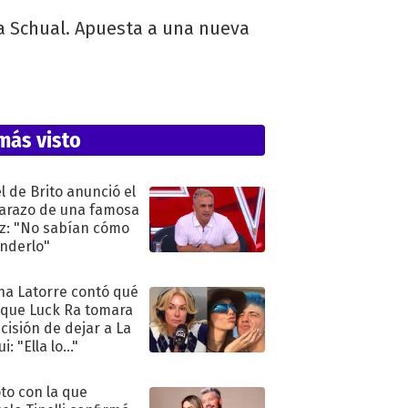
sa Schual. Apuesta a una nueva
más visto
l de Brito anunció el
razo de una famosa
iz: "No sabían cómo
nderlo"
na Latorre contó qué
 que Luck Ra tomara
ecisión de dejar a La
i: "Ella lo..."
oto con la que