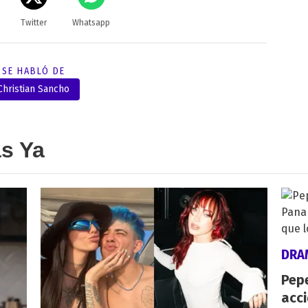
Twitter
Whatsapp
SE HABLÓ DE
Christian Sancho
as Ya
DRA
Pepe
acc