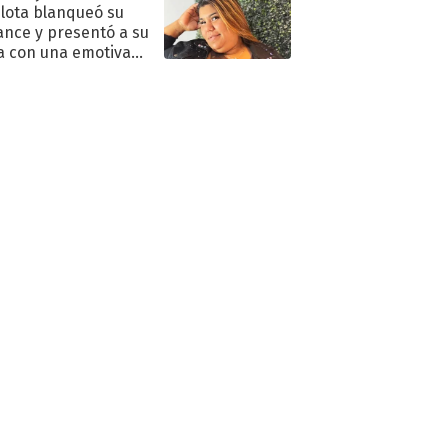
lota blanqueó su
nce y presentó a su
a con una emotiva
aración de amor