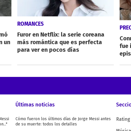
ROMANCES
PRE
rmó
Furor en Netflix: la serie coreana
Con
n un
más romántica que es perfecta
fue 
para ver en pocos días
epis
Últimas noticias
Secci
Messi
Cómo fueron los últimos días de Jorge Messi antes
Rating
n..."
de su muerte: todos los detalles
Música