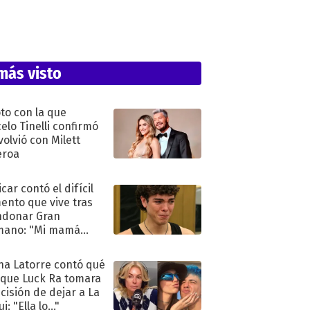
más visto
oto con la que
elo Tinelli confirmó
volvió con Milett
eroa
car contó el difícil
nto que vive tras
ndonar Gran
mano: "Mi mamá
ió..."
na Latorre contó qué
 que Luck Ra tomara
ecisión de dejar a La
i: "Ella lo..."