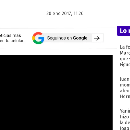
20 ene 2017, 11:26
Lo 
La f
Marc
que 
Figu
Juani
mome
aba
Her
recib
Yani
hizo
la d
Joaqu