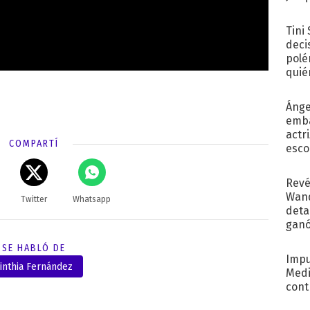
Tini
deci
polé
quié
afue
Ánge
emba
actr
COMPARTÍ
esco
Revé
Wand
Twitter
Whatsapp
detal
ganó
próx
SE HABLÓ DE
Impu
inthia Fernández
Medi
cont