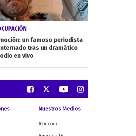
OCUPACIÓN
moción: un famoso periodista
internado tras un dramático
odio en vivo
ones
Nuestros Medios
A24.com
América TV