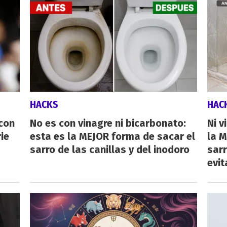
HACKS
HAC
 con
No es con vinagre ni bicarbonato:
Ni v
ie
esta es la MEJOR forma de sacar el
la M
sarro de las canillas y del inodoro
sarr
evit