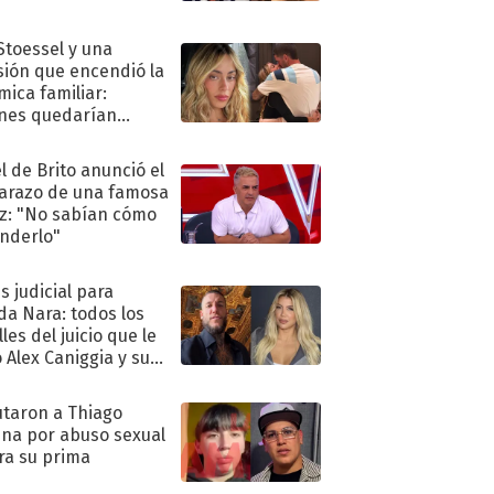
 Stoessel y una
sión que encendió la
mica familiar:
nes quedarían
ra de su boda
l de Brito anunció el
razo de una famosa
iz: "No sabían cómo
nderlo"
s judicial para
a Nara: todos los
les del juicio que le
 Alex Caniggia y sus
imos pasos
taron a Thiago
na por abuso sexual
ra su prima