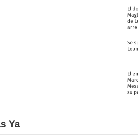
El d
Magl
de L
arre
Se s
Lean
El e
Marc
Mess
su p
con..
as Ya