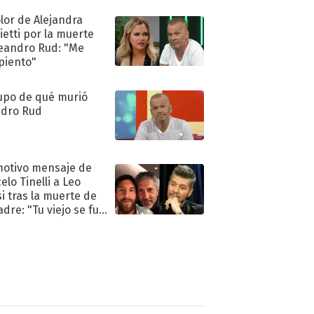
olor de Alejandra
ietti por la muerte
eandro Rud: "Me
piento"
upo de qué murió
dro Rud
motivo mensaje de
elo Tinelli a Leo
i tras la muerte de
adre: "Tu viejo se fue
."