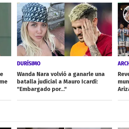
DURÍSIMO
ARC
te
Wanda Nara volvió a ganarle una
Rev
 me
batalla judicial a Mauro Icardi:
mun
"Embargado por..."
Ari