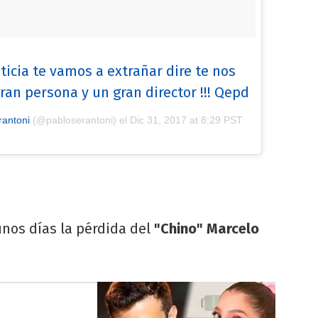
icia te vamos a extrañar dire te nos
an persona y un gran director !!! Qepd
rantoni
(@pabloserantoni) el
Dic 31, 2017 at 8:29 PST
unos días la pérdida del
"Chino" Marcelo