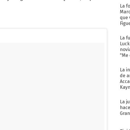
La f
Marc
que 
Figu
La f
Luck
novi
"Me e
La i
de a
Acca
Kayn
cum
La j
hace
Gra