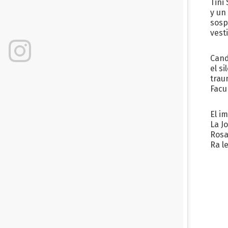
Tini 
y un
sosp
vest
Cand
el si
trau
Facu
"Teng
El i
La J
Rosa
Ra l