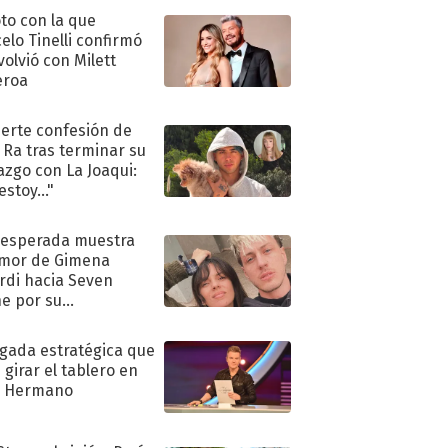
oto con la que
elo Tinelli confirmó
volvió con Milett
eroa
uerte confesión de
 Ra tras terminar su
azgo con La Joaqui:
stoy..."
nesperada muestra
mor de Gimena
rdi hacia Seven
e por su
pleaños
ugada estratégica que
 girar el tablero en
n Hermano