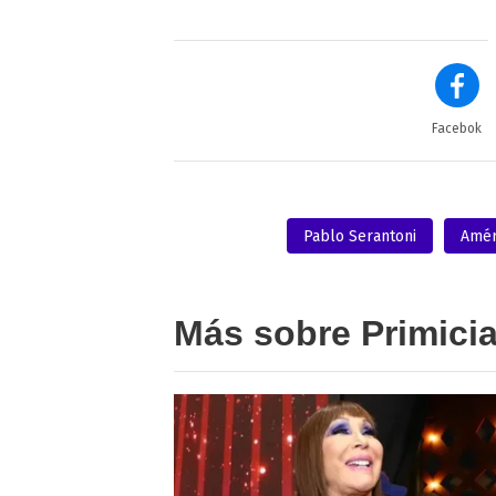
Facebok
Pablo Serantoni
Amér
Más sobre Primici