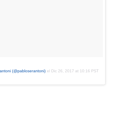
antoni (@pabloserantoni)
el
Dic 26, 2017 at 10:16 PST