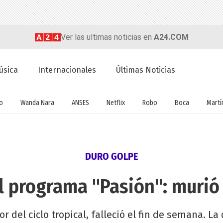
Ver las ultimas noticias en
A24.COM
úsica
Internacionales
Últimas Noticias
o
Wanda Nara
ANSES
Netflix
Robo
Boca
Martín
DURO GOLPE
l programa "Pasión": murió 
or del ciclo tropical, falleció el fin de semana. 