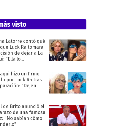
más visto
na Latorre contó qué
 que Luck Ra tomara
ecisión de dejar a La
i: "Ella lo..."
oaqui hizo un firme
do por Luck Ra tras
eparación: "Dejen
"
l de Brito anunció el
razo de una famosa
iz: "No sabían cómo
nderlo"