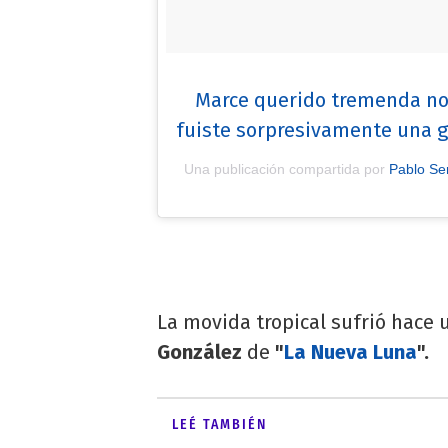
Marce querido tremenda not
fuiste sorpresivamente una gr
Una publicación compartida por
Pablo Se
La movida tropical sufrió hace 
González
de
"
La Nueva Luna
".
LEÉ TAMBIÉN