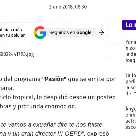
2 ene 2018, 08:30
Lo 
Yani
hizo
la d
Joaqu
La J
ico del programa
"Pasión"
que se emite por
pedi
emana.
la s
de...
ciclo tropical, lo despidió desde un posteo
bras y profunda conmoción.
Ánge
emba
actr
te vamos a extrañar dire te nos fuiste
esco
expresó
a y un gran director !!! QEPD",