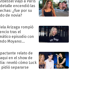
Stoessel viajó a París
 detalle encendió las
echas: ¿fue por su
ido de novia?
ela Arizaga rompió
lencio tras el
mático episodio con
ndo Moyano:
o..."
mpactante relato de
oaqui en el show de
lía: reveló cómo Luck
e pidió separarse