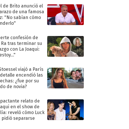
l de Brito anunció el
razo de una famosa
iz: "No sabían cómo
nderlo"
uerte confesión de
 Ra tras terminar su
azgo con La Joaqui:
stoy..."
Stoessel viajó a París
 detalle encendió las
echas: ¿fue por su
ido de novia?
mpactante relato de
oaqui en el show de
lía: reveló cómo Luck
e pidió separarse