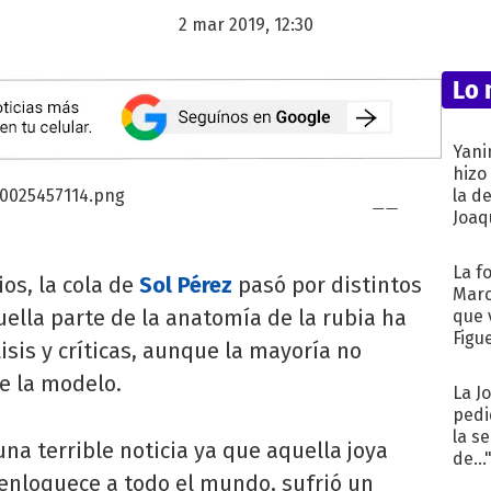
2 mar 2019, 12:30
Lo 
Yani
hizo
la d
Joaqu
La f
os, la cola de
Sol Pérez
pasó por distintos
Marc
ella parte de la anatomía de la rubia ha
que 
Figu
isis y críticas, aunque la mayoría no
e la modelo.
La J
pedi
la s
na terrible noticia ya que aquella joya
de...
a enloquece a todo el mundo, sufrió un