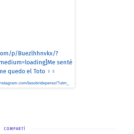
.com/p/Buezlhhnvkx/?
edium=loading]Me senté
me quedo el Toto ♀️♀️
sobrideperez/?utm_source=ig_embed&utm_medium=loading] Solci Perez #lachicadelclima
COMPARTÍ