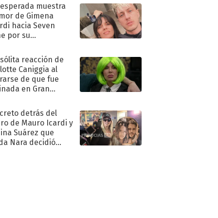
nesperada muestra
mor de Gimena
rdi hacia Seven
e por su
pleaños
nsólita reacción de
lotte Caniggia al
rarse de que fue
inada en Gran
mano
ecreto detrás del
ro de Mauro Icardi y
hina Suárez que
a Nara decidió
oner