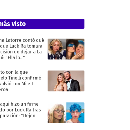
más visto
na Latorre contó qué
 que Luck Ra tomara
ecisión de dejar a La
i: "Ella lo..."
oto con la que
elo Tinelli confirmó
volvió con Milett
eroa
oaqui hizo un firme
do por Luck Ra tras
eparación: "Dejen
"