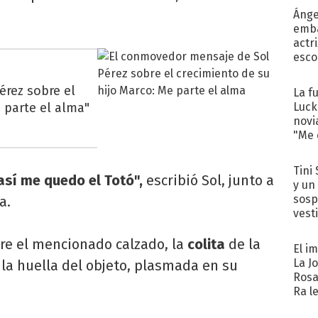
Ánge
emba
actr
esco
rez sobre el
La f
e parte el alma"
Luck
novi
"Me e
Tini 
así me quedo el Totó",
escribió Sol, junto a
y un
sosp
a.
vest
bre el mencionado calzado,
la
colita
de
la
El i
La J
 la huella del objeto, plasmada en su
Rosa
Ra l