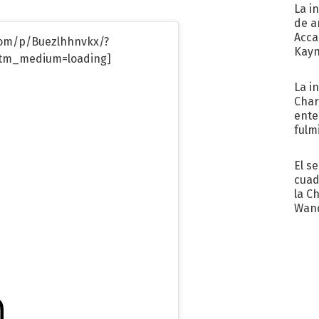
La i
de a
Acca
com/p/Buezlhhnvkx/?
Kayn
tm_medium=loading]
cum
La i
Char
ente
fulm
Her
El s
cuad
la C
Wand
exp