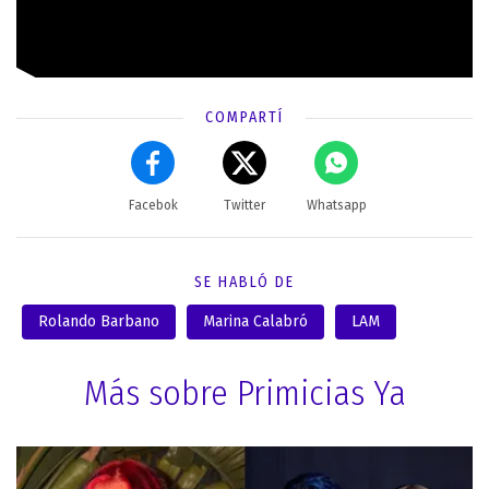
COMPARTÍ
Facebok
Twitter
Whatsapp
SE HABLÓ DE
Rolando Barbano
Marina Calabró
LAM
Más sobre Primicias Ya