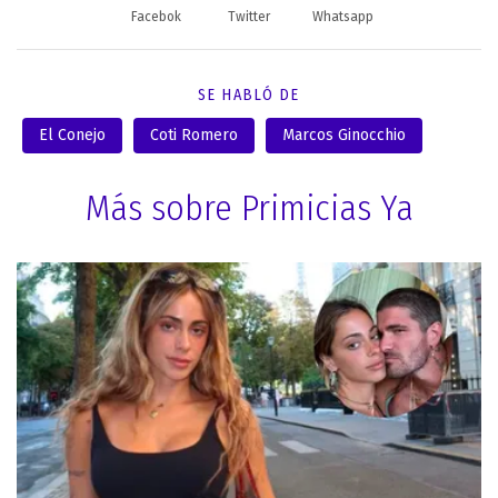
Facebok
Twitter
Whatsapp
SE HABLÓ DE
El Conejo
Coti Romero
Marcos Ginocchio
Más sobre Primicias Ya