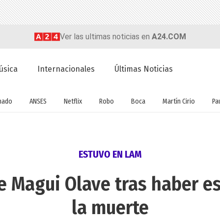
Ver las ultimas noticias en
A24.COM
úsica
Internacionales
Últimas Noticias
nado
ANSES
Netflix
Robo
Boca
Martín Cirio
Pa
ESTUVO EN LAM
de Magui Olave tras haber e
la muerte