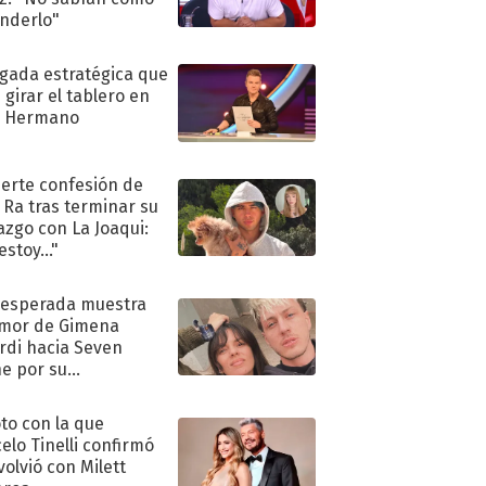
nderlo"
ugada estratégica que
 girar el tablero en
n Hermano
uerte confesión de
 Ra tras terminar su
azgo con La Joaqui:
stoy..."
nesperada muestra
mor de Gimena
rdi hacia Seven
e por su
pleaños
oto con la que
elo Tinelli confirmó
volvió con Milett