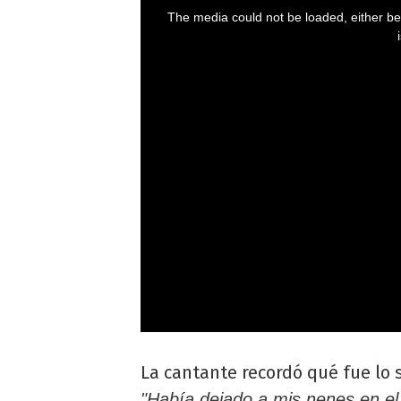
La cantante recordó qué fue lo 
"Había dejado a mis nenes en e