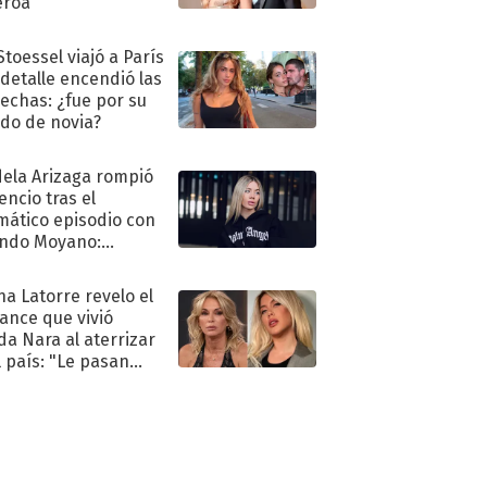
eroa
Stoessel viajó a París
 detalle encendió las
echas: ¿fue por su
ido de novia?
ela Arizaga rompió
lencio tras el
mático episodio con
ndo Moyano:
o..."
na Latorre revelo el
ance que vivió
a Nara al aterrizar
l país: "Le pasan
s"