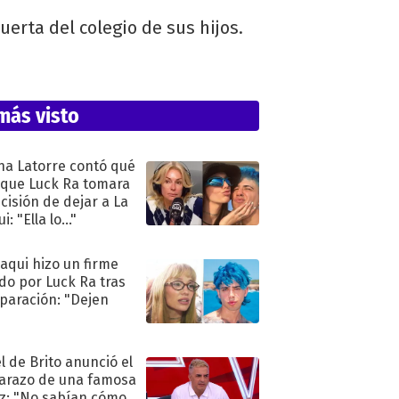
erta del colegio de sus hijos.
más visto
na Latorre contó qué
 que Luck Ra tomara
ecisión de dejar a La
i: "Ella lo..."
oaqui hizo un firme
do por Luck Ra tras
eparación: "Dejen
"
l de Brito anunció el
razo de una famosa
iz: "No sabían cómo