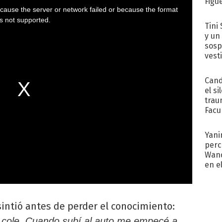
Figu
Tini 
y un
sosp
vest
Cand
el si
trau
Facu
"Teng
Yani
perc
Wand
en e
toda
sintió antes de perder el conocimiento:
l cole. Cuando subí al auto me empecé a