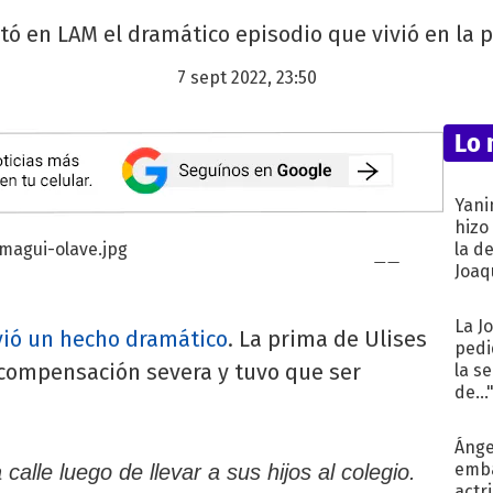
tó en LAM el dramático episodio que vivió en la pu
7 sept 2022, 23:50
Lo 
Yani
hizo
la d
Joaqu
La J
vió un hecho dramático
. La prima de Ulises
pedi
compensación severa y tuvo que ser
la s
de...
Ánge
emba
alle luego de llevar a sus hijos al colegio.
actr