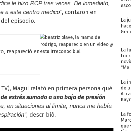
dica le hizo RCP tres veces. De inmediato,
esco
, contaron en
e a este centro médico"
 del episodio.
La j
hace
Gra
La f
o, reapareció en
Luck
novi
"Me e
La i
 TV), Magui relató en primera persona qué
de a
Acca
 de estrés sumado a una baja de presión
Kayn
cum
e, en situaciones al límite, nunca me había
describió.
La f
spiración",
Marc
que 