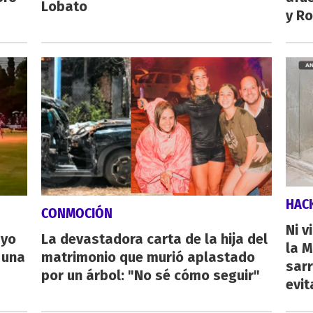
Lobato
y Ro
HAC
CONMOCIÓN
Ni v
ayo
La devastadora carta de la hija del
la M
 una
matrimonio que murió aplastado
sarr
por un árbol: "No sé cómo seguir"
evit