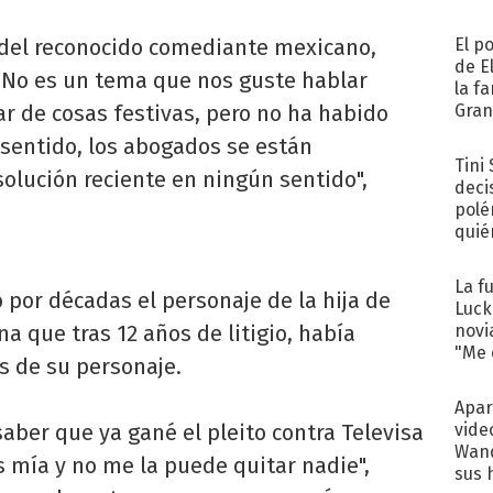
 del reconocido comediante mexicano,
El p
de E
 "No es un tema que nos guste hablar
la f
r de cosas festivas, pero no ha habido
Gra
desa
 sentido, los abogados se están
Tini
olución reciente en ningún sentido",
deci
polé
quié
afue
La f
 por décadas el personaje de la hija de
Luck
 que tras 12 años de litigio, había
novi
"Me e
os de su personaje.
Apar
saber que ya gané el pleito contra Televisa
vide
Wand
es mía y no me la puede quitar nadie",
sus 