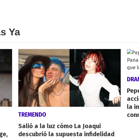
as Ya
DRA
Pepe
acc
la i
TREMENDO
con
Salió a la luz cómo La Joaqui
ge,
descubrió la supuesta infidelidad