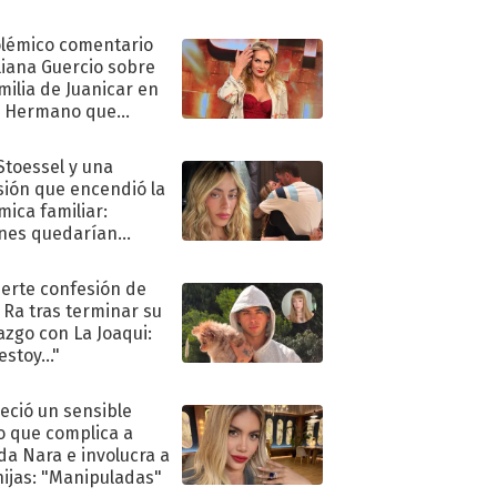
olémico comentario
liana Guercio sobre
amilia de Juanicar en
n Hermano que
tó la furia en redes
 Stoessel y una
sión que encendió la
mica familiar:
nes quedarían
ra de su boda
uerte confesión de
 Ra tras terminar su
azgo con La Joaqui:
stoy..."
eció un sensible
o que complica a
a Nara e involucra a
hijas: "Manipuladas"