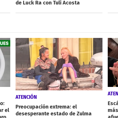
de Luck Ra con Tuli Acosta
ATE
ATENCIÓN
o:
Escá
Preocupación extrema: el
r el
más
desesperante estado de Zulma
oro
afue