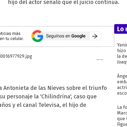
hijo del actor señaló que el juicio continúa.
Lo 
Yani
hizo
la d
Joaqu
Ánge
emba
ía Antonieta de las Nieves sobre el triunfo
actr
esco
su personaje la 'Chilindrina', caso que
os y el canal Televisa, el hijo de
La f
Marc
que 
Figu