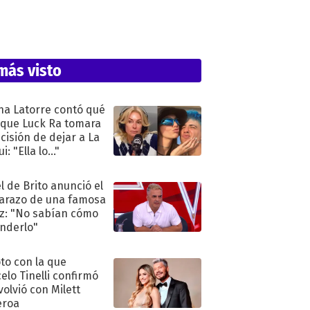
más visto
na Latorre contó qué
 que Luck Ra tomara
ecisión de dejar a La
i: "Ella lo..."
l de Brito anunció el
razo de una famosa
iz: "No sabían cómo
nderlo"
oto con la que
elo Tinelli confirmó
volvió con Milett
eroa