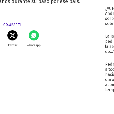
anos durante su paso por ese país.
¿Vue
Andr
sorp
sobr
COMPARTÍ
regr
La J
pedi
Twitter
Whatsapp
la s
de...
Pedr
a to
haci
duro
aco
tera