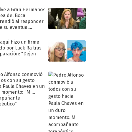
lve a Gran Hermano?
ea del Boca
rendió al responder
e su eventual
eso al reality
oaqui hizo un firme
do por Luck Ra tras
eparación: "Dejen
"
o Alfonso conmovió
dos con su gesto
a Paula Chaves en un
 momento: "Mi
mpañante
péutico"