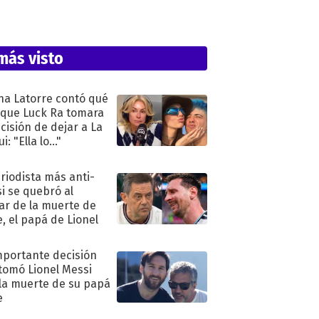
más visto
na Latorre contó qué
 que Luck Ra tomara
ecisión de dejar a La
i: "Ella lo..."
eriodista más anti-
i se quebró al
ar de la muerte de
e, el papá de Lionel
mportante decisión
tomó Lionel Messi
 la muerte de su papá
e