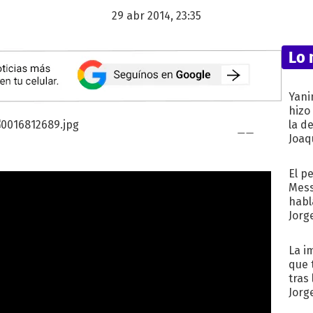
29 abr 2014, 23:35
Lo 
Yani
hizo
la d
Joaqu
El p
Mess
habl
Jorg
La i
que 
tras
Jorg