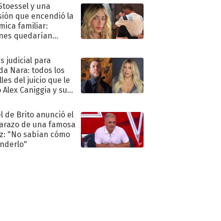
 Stoessel y una
sión que encendió la
mica familiar:
nes quedarían
ra de su boda
s judicial para
a Nara: todos los
les del juicio que le
 Alex Caniggia y sus
imos pasos
l de Brito anunció el
razo de una famosa
iz: "No sabían cómo
nderlo"