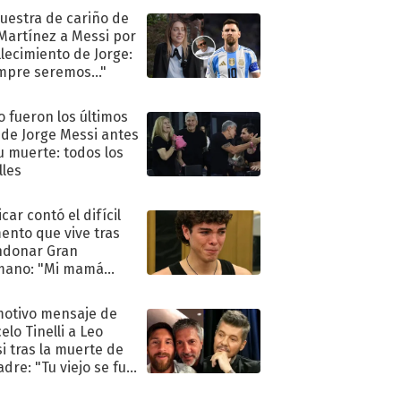
uestra de cariño de
 Martínez a Messi por
allecimiento de Jorge:
mpre seremos..."
 fueron los últimos
 de Jorge Messi antes
u muerte: todos los
lles
car contó el difícil
nto que vive tras
ndonar Gran
mano: "Mi mamá
ió..."
motivo mensaje de
elo Tinelli a Leo
i tras la muerte de
adre: "Tu viejo se fue
."