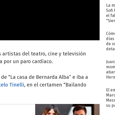
La m
Sofi
el f
"Sie
Cómo
días
de s
deta
 artistas del teatro, cine y televisión
a por un paro cardíaco.
Juani
mome
aba
 de “La casa de Bernarda Alba” e iba a
Her
recib
elo Tinelli
, en el certamen “Bailando
El e
Marc
Mess
su p
con..