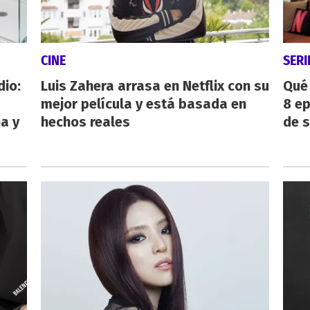
CINE
SERI
dio:
Luis Zahera arrasa en Netflix con su
Qué 
mejor película y está basada en
8 ep
ha y
hechos reales
de 