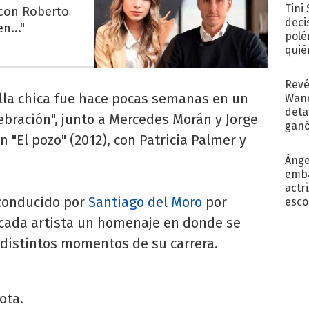
Tini
 con Roberto
deci
n..."
polé
quié
afue
Revé
alla chica fue hace pocas semanas en un
Wand
detal
lebración", junto a Mercedes Morán y Jorge
ganó
n "El pozo" (2012), con Patricia Palmer y
próx
Ánge
emba
actr
o conducido por
Santiago del Moro
por
esco
tacada artista un homenaje en donde se
 distintos momentos de su carrera.
ota.