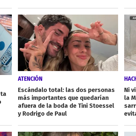
ATENCIÓN
HAC
Escándalo total: las dos personas
Ni v
sta
más importantes que quedarían
la M
o
afuera de la boda de Tini Stoessel
sarr
y Rodrigo de Paul
evit