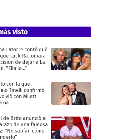
más visto
na Latorre contó qué
 que Luck Ra tomara
ecisión de dejar a La
i: "Ella lo..."
oto con la que
elo Tinelli confirmó
volvió con Milett
eroa
l de Brito anunció el
razo de una famosa
iz: "No sabían cómo
nderlo"