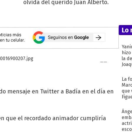
olvida del querido Juan Alberto.
Lo 
Yani
hizo
la d
Joaqu
La f
Marc
do mensaje en Twitter a Badía en el día en
que 
Figu
Ánge
 en que el recordado animador cumpliría
emba
actr
esco