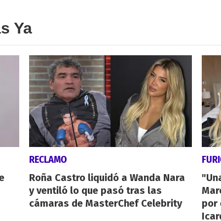
as Ya
RECLAMO
FUR
e
Roña Castro liquidó a Wanda Nara
"Un
y ventiló lo que pasó tras las
Mar
cámaras de MasterChef Celebrity
por 
Icar