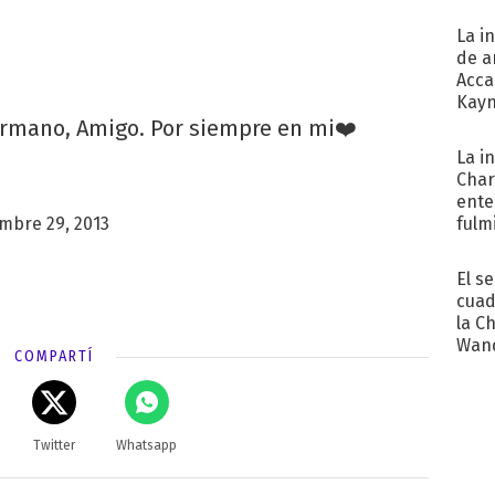
La i
de a
Acca
Kayn
cum
ermano, Amigo. Por siempre en mi❤️
La i
Char
ente
mbre 29, 2013
fulm
Her
El s
cuad
la C
Wand
COMPARTÍ
exp
Twitter
Whatsapp