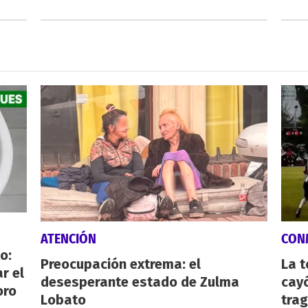
ATENCIÓN
CON
o:
Preocupación extrema: el
La 
r el
desesperante estado de Zulma
cayó
oro
Lobato
tra