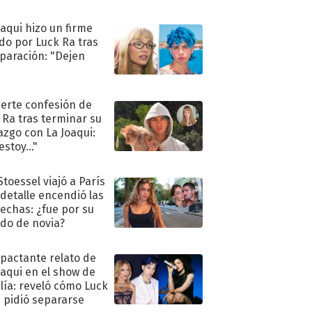
oaqui hizo un firme
do por Luck Ra tras
eparación: "Dejen
"
uerte confesión de
 Ra tras terminar su
azgo con La Joaqui:
stoy..."
Stoessel viajó a París
 detalle encendió las
echas: ¿fue por su
ido de novia?
mpactante relato de
oaqui en el show de
lía: reveló cómo Luck
e pidió separarse