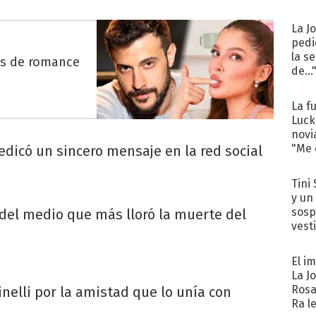
La J
pedi
la s
es de romance
de...
La f
Luck
novi
"Me e
edicó un sincero mensaje en la red social
Tini 
y un
sosp
 del medio que más lloró la muerte del
vest
El i
La J
Rosa
nelli por la amistad que lo unía con
Ra l