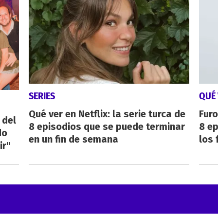
SERIES
QUÉ 
Qué ver en Netflix: la serie turca de
Furo
 del
8 episodios que se puede terminar
8 ep
do
en un fin de semana
los 
ir"