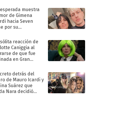
nesperada muestra
mor de Gimena
rdi hacia Seven
e por su
pleaños
nsólita reacción de
lotte Caniggia al
rarse de que fue
inada en Gran
mano
ecreto detrás del
ro de Mauro Icardi y
hina Suárez que
a Nara decidió
oner