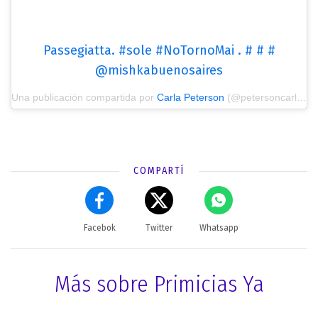
Passegiatta. #sole #NoTornoMai . # # #
@mishkabuenosaires
Una publicación compartida por
Carla Peterson
(@petersoncarla) el
COMPARTÍ
Facebok
Twitter
Whatsapp
Más sobre Primicias Ya