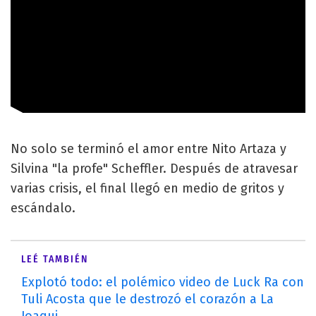
No solo se terminó el amor entre Nito Artaza y
Silvina "la profe" Scheffler. Después de atravesar
varias crisis, el final llegó en medio de gritos y
escándalo.
LEÉ TAMBIÉN
Explotó todo: el polémico video de Luck Ra con
Tuli Acosta que le destrozó el corazón a La
Joaqui