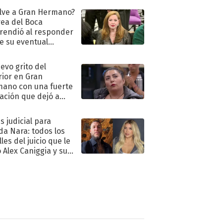
lve a Gran Hermano?
ea del Boca
rendió al responder
e su eventual
eso al reality
uevo grito del
rior en Gran
ano con una fuerte
ación que dejó a
oya en shock:
idora"
s judicial para
a Nara: todos los
les del juicio que le
 Alex Caniggia y sus
imos pasos