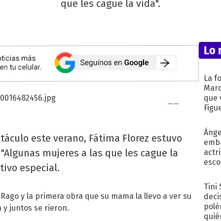
que les cague la vida".
Lo 
La f
Marc
que 
Figu
Ánge
táculo este verano, Fátima Florez estuvo
emba
 "Algunas mujeres a las que les cague la
actr
esco
tivo especial.
Tini
Rago y la primera obra que su mama la llevo a ver su
deci
polé
 y juntos se rieron.
quié