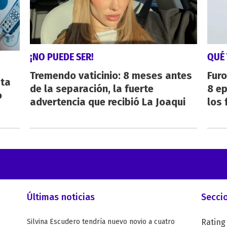
¡NO PUEDE SER!
QUÉ 
Tremendo vaticinio: 8 meses antes
Furo
sta
de la separación, la fuerte
8 ep
o
advertencia que recibió La Joaqui
los 
Últimas noticias
Secci
Silvina Escudero tendría nuevo novio a cuatro
Rating