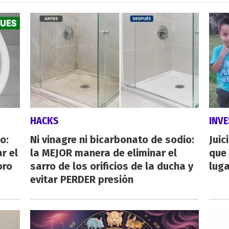
HACKS
INVE
o:
Ni vinagre ni bicarbonato de sodio:
Juic
r el
la MEJOR manera de eliminar el
que 
oro
sarro de los orificios de la ducha y
luga
evitar PERDER presión