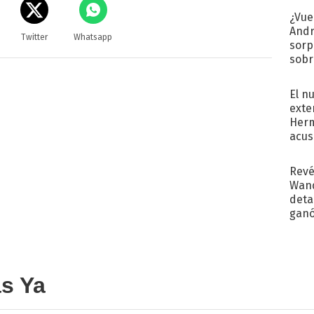
¿Vue
Andr
Twitter
Whatsapp
sorp
sobr
regr
El n
exte
Herm
acus
Pinc
"Tra
Revé
Wand
detal
ganó
próx
as Ya