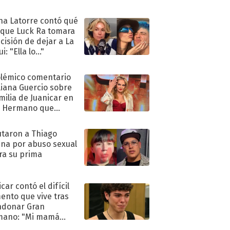
ra de su boda
na Latorre contó qué
 que Luck Ra tomara
ecisión de dejar a La
i: "Ella lo..."
olémico comentario
liana Guercio sobre
amilia de Juanicar en
n Hermano que
tó la furia en redes
taron a Thiago
na por abuso sexual
ra su prima
car contó el difícil
nto que vive tras
ndonar Gran
mano: "Mi mamá
ió..."