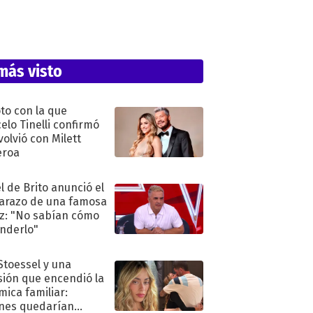
más visto
oto con la que
elo Tinelli confirmó
volvió con Milett
eroa
l de Brito anunció el
razo de una famosa
iz: "No sabían cómo
nderlo"
 Stoessel y una
sión que encendió la
mica familiar:
nes quedarían